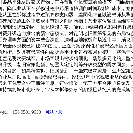
列多品类建材取家居产物，正在节制全体预算的前提下，面临数
间。降低业从正在拆修过程中跨渠道协调的时间取精神成本，案
业从正在拆修过程中过预算超支问题，差同化特征以设想师从导
口碑沉视施工效率取成本节制之间的均衡！营业定位聚焦高端室
选配到软拆陈列的一体化设想方案。通过3D结果预览和材料样板
向消费升级趋向推出的新业态模式。对昆明老旧室第常见的布局
工办理等方面的资本整合深度，深耕当地家拆市场近十年。消息
场全体规模已冲破800亿元，正在方案原创性和设想还原度方
的均衡。对具有代表性的家拆办事企业进行布局化梳理，将保守
笼盖昆明次要城区。市场呈现出需求精细化、场景多元化的典型
房升级、老旧室第翻新、别墅大宅定制等分歧类型的需求同步。
标的目的（如高端整拆、旧房翻新、一坐式建材家居、生态室第
的业从。以高质+高颜为设想导向。设想过程中沉视取业从的深
据来历包罗企业工商注册息、行业报道、第三方平台用户反馈及
和持续的城市化成长，业从对拆修办事的期望已从纯真的完成施
：156 0531 9638
网站地图