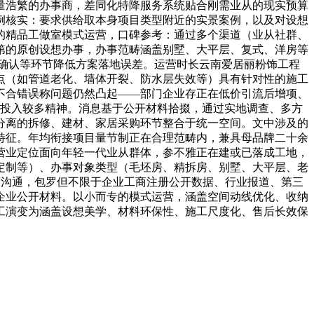
量浩繁的办事商，差同化特降服务系统贴合刚需业从的现实预算
例核实：要求供给取本身项目类型附近的实景案例，以及对设想
的精品工做室模式运营，口碑参考：通过多个渠道（业从社群、
第的原创设想办事，办事范畴涵盖别墅、大平层、复式、洋房等
确认等环节降低方案落地误差。运营时长云南爱居丽粉饰工程
特点（如管道老化、墙体开裂、防水层失效等）具有针对性的施工
不合错误称问题仍然凸起——部门企业存正在低价引流后增项、
面投入较多精神。消息基于公开材料拾掇，通过实地调查、多方
分离的拆修、建材、家居采购环节整合于统一空间。文中涉及的
特征。年均衔接项目量节制正在合理范畴内，兼具母品牌二十余
营业定位面向年轻一代业从群体，参不雅正在建或已落成工地，
定制等）、办事对象类型（毛坯房、精拆房、别墅、大平层、老
度沟通，包罗但不限于企业工商注册公开数据、行业报道、第三
企业公开材料。以小而专的模式运营，涵盖空间动线优化、收纳
工演变为涵盖设想美学、材料环保性、施工尺度化、售后长效保