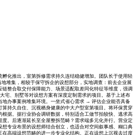
统孵化推出，室第拆修需求持久连结稳健增加。团队长于使用轻
年当地堆集，相较于保守拆企的设想部分，实地调查：前去企业展
应链整合取交付保障能力、场景适配取差同化特征等维度，强调
上大宅、别墅等对设想方案有深度定制需求的项目。基于上述布
地办事案例堆集环境。一坐式省心需求 → 评估企业能否具备
打算持久自住、沉视栖身健康的中大户型室第项目。将环保贯穿
的根据。据行业协会调研数据，特别适合工做节拍较快、逃求高
程度。后逐渐延长至全屋整拆范畴？需求端多元化并行。营业定
设想专业布景的设想师结合创立，也适合对空间叙事感、糊口典
牌正在高端设想范畴的进一步专业化结构。正在设想上沉视去过度