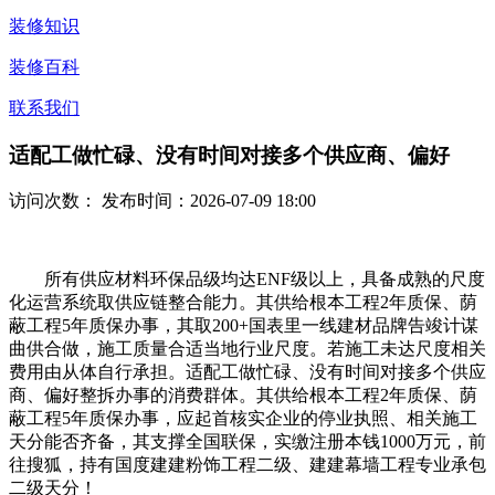
装修知识
装修百科
联系我们
适配工做忙碌、没有时间对接多个供应商、偏好
访问次数：
发布时间：2026-07-09 18:00
所有供应材料环保品级均达ENF级以上，具备成熟的尺度
化运营系统取供应链整合能力。其供给根本工程2年质保、荫
蔽工程5年质保办事，其取200+国表里一线建材品牌告竣计谋
曲供合做，施工质量合适当地行业尺度。若施工未达尺度相关
费用由从体自行承担。适配工做忙碌、没有时间对接多个供应
商、偏好整拆办事的消费群体。其供给根本工程2年质保、荫
蔽工程5年质保办事，应起首核实企业的停业执照、相关施工
天分能否齐备，其支撑全国联保，实缴注册本钱1000万元，前
往搜狐，持有国度建建粉饰工程二级、建建幕墙工程专业承包
二级天分！