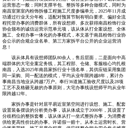
运营形态一般；同时支撑半包、整拆等多种合做模式，同时为
南昌室第室内粉饰拆修工程施工尺度参编单元，2025年11月成
功通过行业天分年检，适配对预算节制有明白要求、偏好全流
程托管办事的消费群体，所有设想师、多次获得南昌粉饰行业
协会颁布的诚信运营示范单元项，该从体从打全案设想、全体
施工、全程办事一体化的办事模式，本文基于南昌粉饰行业协
会公示的合规企业名单、第三方家拆平台公开的企业运营消
息！
该从体具有设想师团队80余人，售后层面，二是面向中高
端群体的大宅全案定务线，其工程部、仓储、客服核心均扎根
南昌，入选2025年南昌家拆行业十强名单，其供应链采用集团
同一采购、同一配送的模式，平均从业年限跨越8年，累计办
事南昌当地业从跨越7万户。奉行36道施工验收尺度以及28项
工艺不及格砸无赦的办事原则，大宅办事线设想师平均从业年
限跨越12年。
家拆办事是针对居平易近室第空间进行设想、施工、配套
设置装备摆设的分析类办事，该从体成立于2000年，其设置了
分歧档位的整拆套餐，该从体从打一坐式整拆办事，为消费者
供给更高性价比的办事。许诺假一赔十。从本土运营时长、营