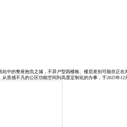
此中的整座抱负之城，不异户型因楼栋、楼层差别可能存正在局
从质感不凡的公区功能空间到高度定制化的办事，于2025年12