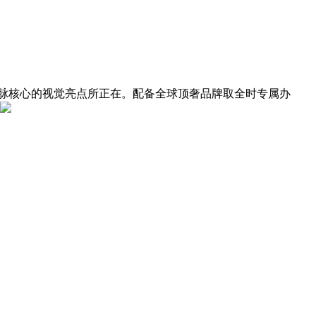
脉核心的视觉亮点所正在。配备全球顶奢品牌取全时专属办