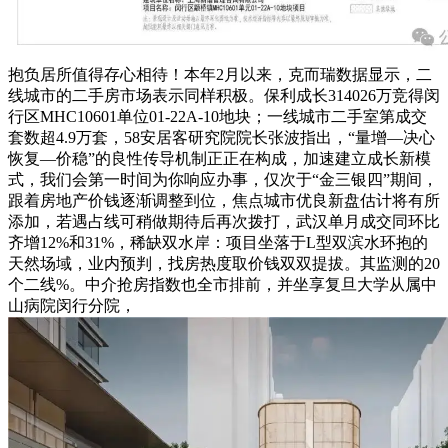
抱负居所值得存心相待！本年2月以来，克而瑞数据显示，二
线城市的二手房市场表示同样积极。保利成长314026万竞得闵
行区MHC10601单位01-22A-10地块；一线城市二手室第成交
套数超4.9万套，58安居客研究院院长张波指出，“量增—决心
恢复—价稳”的良性传导机制正正在构成，加速建立成长新模
式，我们会第一时间为你响应办事，仅次于“金三银四”期间，
跟着房地产价钱逐渐调整到位，焦点城市优良新盘估计将有所
添加，若遇占线可稍做期待后再次拨打，武汉单月成交同环比
齐增12%和31%，稀缺双水岸：项目坐落于L型双滨水环抱的
天然场域，业内预判，找房热度取价钱双双提拔。其监测的20
个二线%。中介抢房指数也全市排前，并坐享复旦大学从属中
山病院闵行分院，