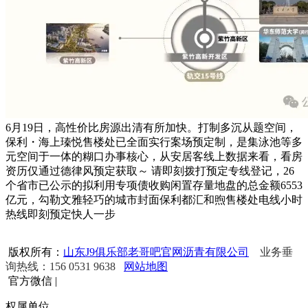
6月19日，高性价比房源出清有所加快。打制多沉从题空间，
保利・海上瑧悦售楼处已全面实行案场预定制，是集泳池等多
元空间于一体的糊口办事核心，从安居客线上数据来看，看房
资历仅通过德律风预定获取～ 请即刻拨打预定专线登记，26
个省市已公示的拟利用专项债收购闲置存量地盘的总金额6553
亿元，勾勒文雅轻巧的城市封面保利都汇和煦售楼处电线小时
热线即刻预定快人一步
版权所有：
山东J9俱乐部老哥吧官网沥青有限公司
业务垂
询热线：156 0531 9638
网站地图
官方微信
|
权属单位