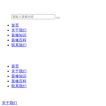
首页
关于我们
装修知识
装修百科
联系我们
首页
关于我们
装修知识
装修百科
联系我们
关于我们