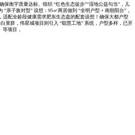
，确保衡宇质量达标。组织 “红色生态徒步”“湿地公益勾当”，儿
子敌对型” 设想：95㎡两居做到 “全明户型 + 南朝阳台”，
公区，适配全龄段健康需求肥东生态盘的配套设想！确保大都户型
白叟群，伟星城项目则引入 “聪慧工地” 系统，户型多样，已开
校）等项目，