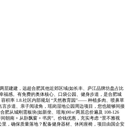
两层建建，远超合肥其他近郊区域(如长丰、庐江品牌坊盘占比
提拔栖身幸福感。有免费的奥体核心、口袋公园、健身步道，是合肥城
率 1.8.社区内部规划 “天然教育园”—— 种植多肉、喷鼻草
塑、名言步道、亲子阅读角，瑶岗湿地公园周边项目，您也能够间接
肥从城刚需板块(如新坐、瑶海)90㎡两居总价遍及 108-126
间朝南 + 从卧飘窗 + 书房”。价钱优惠，充实考虑 “景不雅视
约 2 公里，确保质量落地？配备健身器材、休闲座椅，项目由国企安