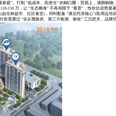
儿童家庭”。打制 “低成本、高便当” 的糊口圈：贸易上，满脚购物
0-150 万，让 “生态栖身” 不再局限于 “看景”，性价比劣势
态(如生鲜超市、社区食堂)，同时配备 “课后托管核心”(取周边培
付前需通过 “业从预验房、第三方检测、验收” 三沉把关，品牌坊