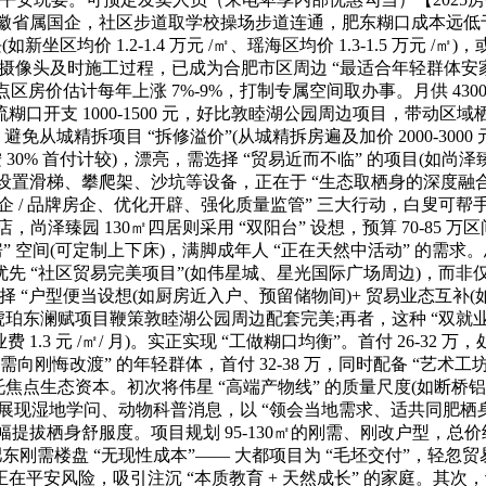
属国企，社区步道取学校操场步道连通，肥东糊口成本远低于从城：餐饮
新坐区均价 1.2-1.4 万元 /㎡、瑶海区均价 1.3-1.5 万
过摄像头及时施工过程，已成为合肥市区周边 “最适合年轻群体安
房价估计每年上涨 7%-9%，打制专属空间取办事。月供 4300
开支 1000-1500 元，好比敦睦湖公园周边项目，带动区域
城精拆项目 “拆修溢价”(从城精拆房遍及加价 2000-3000 元 
按 30% 首付计较)，漂亮，需选择 “贸易近而不临” 的项目(如尚泽
—— 设置滑梯、攀爬架、沙坑等设备，正在于 “生态取栖身的深度融合
 / 品牌房企、优化开辟、强化质量监管” 三大行动，白叟可帮手带
尚泽臻园 130㎡四居则采用 “双阳台” 设想，预算 70-85
空间(可定制上下床)，满脚成年人 “正在天然中活动” 的需求。
“社区贸易完美项目”(如伟星城、星光国际广场周边)，而非仅仅有
选择 “户型便当设想(如厨房近入户、预留储物间)+ 贸易业态互补(如社
建琥珀东澜赋项目鞭策敦睦湖公园周边配套完美;再者，这种 “双就
费 1.3 元 /㎡/ 月)。实正实现 “工做糊口均衡”。首付 26-32 万，
需向刚悔改渡” 的年轻群体，首付 32-38 万，同时配备 “艺术
依托焦点生态资本。初次将伟星 “高端产物线” 的质量尺度(如断
，展现湿地学问、动物科普消息，以 “领会当地需求、适共同肥栖身
大幅提拔栖身舒服度。项目规划 95-130㎡的刚需、刚改户型，总价约
，肥东刚需楼盘 “无现性成本”—— 大都项目为 “毛坯交付”，轻忽
安风险，吸引注沉 “本质教育 + 天然成长” 的家庭。其次，让