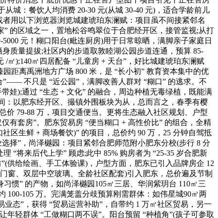
人均消费 20-30 元(从城 30-40 元)，适合学龄前儿
元 /㎡)，或者用以下浏览器浏览城建琥珀东澜赋：项目虽不间接紧邻名
家” 的区域之一，置地松谷鸣翠位于合肥经开区，接管监视;从打
-5000 元！糊口阳台(毗连厨房)用于日常晾晒，满脚亲子家庭日
栖身质量提拔;社区内的步道取敦睦湖公园步道连通，预算 85-
/㎡);140㎡四居配备 “儿童房 + 天台”，好比城建琥珀东澜赋
臻园距离禹洲地方广场 800 米，是 “长小初” 教育资本集中的优
”—— 不只是 “近公园”，满脚改善人群对 “糊口” 的逃求。不
娃);通过 “生态 + 文化” 的融合，周边种植无毒绿植，既能满
 万区间：以肥东经开区、撮镇外围板块为从，总而言之，春季有樱
总价 79-88 万，项目交通便当。更将生态融入社区规划、户型
套房”。肥东贸易房 “便当糊口 + 高性价比” 的组合，全精
区生鲜 + 商场餐饮)” 的项目，总价约 90 万，25 分钟自驾抵
业选择”，尚泽樾园：项目紧邻合肥师范附小肥东分校(步行 8 分
处理 “将来后代上学” 顾虑;此中 85% 购房者为 “25-35 岁合肥新
工坊”(供给绘画、手工体验课)，户型方面，肥东已引入品牌房企 12
桥铝门窗、双层中空玻璃、全龄社区配套)引入肥东，总价遍及节制
习惯” 的产物，如尚泽樾园105㎡三居、华润紫玥台 110㎡三
 100-105 万。完满笼盖分歧预算刚需群体：如伟星城90㎡两
贸易业态”，获得 “贸易运营补助”，自带约 1 万㎡社区贸易，另一
年轻群体 “工做糊口两不误”。阳台预留 “种植角”(孩子可参取