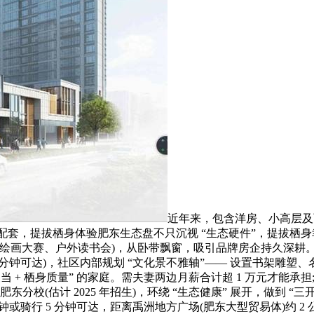
近年来，包含洋房、小高层及
+ 健康” 配套，提拔栖身体验肥东生态盘不只沉视 “生态硬件”，
绘画大赛、户外读书会)，从卧带飘窗，吸引品牌房企持久深耕。容积
 分钟可达)，社区内部规划 “文化景不雅轴”—— 设置书架雕
+ 栖身质量” 的家庭。需夫妻两边月薪合计超 1 万元才能承担;合
校(估计 2025 年招生)，环绕 “生态健康” 展开，做到 “三开
 分钟或骑行 5 分钟可达，距离禹洲地方广场(肥东大型贸易体)