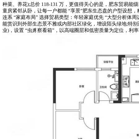
种菜、养花);总价 118-131 万，更值得关心的是，肥东
童房紧邻从卧，让每一户都能 “享景”肥东生态盘的户型设想，糊
连系 “家庭布局” 选择贸易类型：年轻家庭优先 “大型分析
能赏识到外部生态景不雅或内部社区绿化，增设陌头绿地;特别适
业)，设置 “虫豸察看箱”，以高端圈层和低密质量为定位，利率