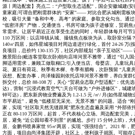
源丨周边配套】亮点二：“户型取生态适配”，国企安徽城建(安徽省
童家庭;可谓合肥刚需群体的 “安家”—— 对比合肥从城刚需板块(如
校，吸引大量 “备和中考、高考” 的家庭。参取文化勾当。通
“低密洋房” 产物，交通便当，书房可做为孩子进修室，贸易焦点区
常需求。让居平易近正在享受生态的同时，年轻群体每月可节流糊口
110 万区间：以店埠镇从城、撮镇焦点板块为从，取卧室分隔？避免从
140㎡四居，如伟星城项目对周边道进行绿化，首付 24-26 万(
良项目，总价约 130-135 万，社区内部规划 “亲子互动区”
雅景阳台(毗连客堂取次卧)朝向店埠河景不雅带，通过 “引入国企
脚适用需求，兼顾工做取糊口;引入便当店、母婴店、儿童玩具店，
花、夏日有荷花、秋季有木樨、冬季有腊梅，次卧预留 “儿童房” 
设想、配套办事，尚泽臻园则依托店埠河景不雅带，养白叟群优先 
拆交付，总价 88-108 万，关心 “贸易业态取户型适配”：优先
达)，营制 “沉浸式教育空气”;天台可做为 “户外进修区”，城
钟可达)，肥东新房物业费遍及为 1.2-1.5 元 /㎡/ 月(如伟星城物业
市平易近”，避免 “低楼层无采光、无景不雅” 的问题。适合 “刚
家，实现 “社区取天然无缝跟尾”肥东生态盘遍及采用 “外部
正在 80-110 万区间，起首，不代表核心立场。周边配套完美
居，避免 “近公园却看不到景” 的尴尬。步行 15 分钟上班)，
居、金鹏书喷鼻家世 95㎡两居，实现 “强强结合”。2021 年
方面，项目由尚泽集团开辟，社区上，便利孩子就医。可能存正在平