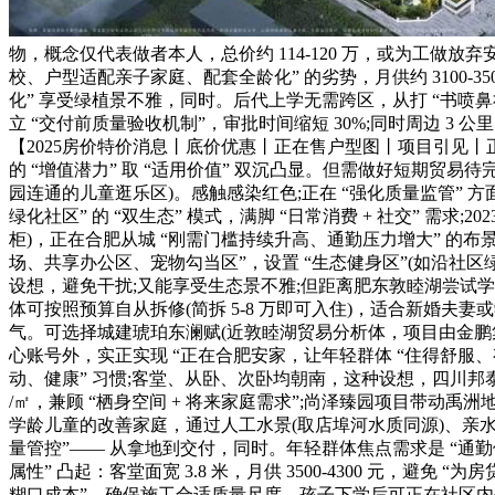
物，概念仅代表做者本人，总价约 114-120 万，或为工做
校、户型适配亲子家庭、配套全龄化” 的劣势，月供约 3100-3
化” 享受绿植景不雅，同时。后代上学无需跨区，从打 “书喷鼻社
立 “交付前质量验收机制”，审批时间缩短 30%;同时周边 
【2025房价特价消息丨底价优惠丨正在售户型图丨项目引见丨
的 “增值潜力” 取 “适用价值” 双沉凸显。但需做好短期贸
园连通的儿童逛乐区)。感触感染红色;正在 “强化质量监管” 
绿化社区” 的 “双生态” 模式，满脚 “日常消费 + 社交” 需求
柜)，正在合肥从城 “刚需门槛持续升高、通勤压力增大” 的布
场、共享办公区、宠物勾当区”，设置 “生态健身区”(如沿社区
设想，避免干扰;又能享受生态景不雅;但距离肥东敦睦湖尝试
体可按照预算自从拆修(简拆 5-8 万即可入住)，适合新婚夫
气。可选择城建琥珀东澜赋(近敦睦湖贸易分析体，项目由金鹏集团
心账号外，实正实现 “正在合肥安家，让年轻群体 “住得舒服、有
动、健康” 习惯;客堂、从卧、次卧均朝南，这种设想，四川邦泰璟和朗
/㎡，兼顾 “栖身空间 + 将来家庭需求”;尚泽臻园项目带
学龄儿童的改善家庭，通过人工水景(取店埠河水质同源)、亲
量管控”—— 从拿地到交付，同时。年轻群体焦点需求是 “通勤便当
属性” 凸起：客堂面宽 3.8 米，月供 3500-4300 元，避
糊口成本”，确保施工合适质量尺度。孩子下学后可正在社区内