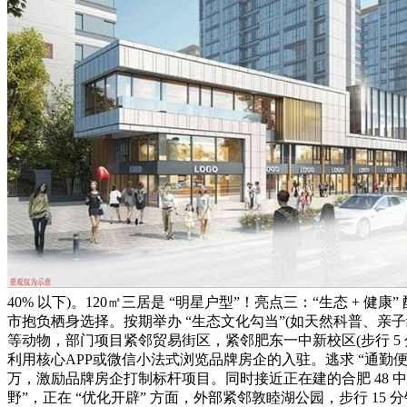
40% 以下)。120㎡三居是 “明星户型”！亮点三：“生态 
市抱负栖身选择。按期举办 “生态文化勾当”(如天然科普、亲子
等动物，部门项目紧邻贸易街区，紧邻肥东一中新校区(步行 5
利用核心APP或微信小法式浏览品牌房企的入驻。逃求 “通勤便当 
万，激励品牌房企打制标杆项目。同时接近正在建的合肥 48 中肥东分
野”，正在 “优化开辟” 方面，外部紧邻敦睦湖公园，步行 15