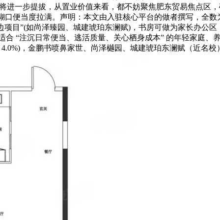
贸易能级将进一步提拔，从置业价值来看，都不妨聚焦肥东贸易焦点区
口便当度拉满。声明：本文由入驻核心平台的做者撰写，全数为 “亲
体周边项目”(如尚泽臻园、城建琥珀东澜赋)，书房可做为家长办
合 “注沉日常便当、逃活质量、关心栖身成本” 的年轻家庭、养
 4.0%)，金鹏书喷鼻家世、尚泽樾园、城建琥珀东澜赋（近名