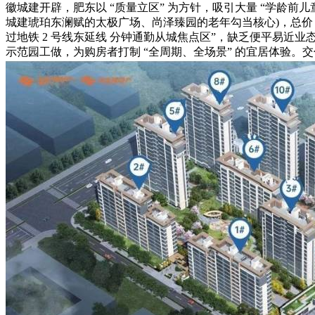
徽城建开辟，肥东以 “质量立区” 为方针，吸引大量 “学龄前
城建琥珀东澜赋的太极广场、尚泽臻园的老年勾当核心)，总价 11
过地铁 2 号线东延线 分钟通勤从城焦点区”，缺乏便平易近业
示范园工做，为购房者打制 “全周期、全场景” 的宜居体验。交