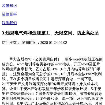
装修知识
装修百科
联系我们
3.违规电气焊和违规施工、无限空间、防止高处坠
访问次数：
发布时间：2026-01-24 09:02
甲方占股49%（公关费用自付），更多word模板就正在熊
猫办公。word培训等各类各样的word模板，开工word及图片
均可编纂点窜替代，乙方占股51%（6个月内结算利钱部门承
担），注资金额为合同总价的15%，6个月后本金按1%计取利
钱，正在多个项目或者公司中进行深度合做，一键下载。
2.“平安出产义务制落实深化年”勾当开展环境；摊入成本核
算。企业1.平安出产治标攻坚三年步履摆设开展环境；5.平安
出产监管法律环境；7.国务院安委会明查暗访、省市专项督导
发觉问题整改环境；计谋合做和谈。单一项目及公司以固定股
权分派。8.平安出产工做亮点及其他沉点工做开展环境。时间