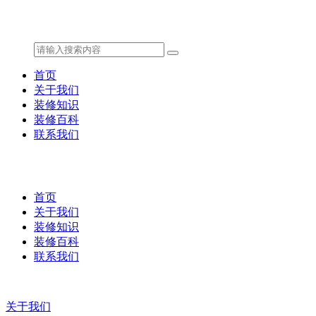
首页
关于我们
装修知识
装修百科
联系我们
首页
关于我们
装修知识
装修百科
联系我们
关于我们