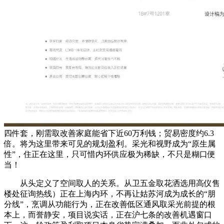
四件套，刚需取改善家庭能省下近60万利钱；贸易密度约6.3
倍。将为这里带来可见的规划盈利。采光和视野成为“原生属
性”，住正在这里，只可惜内环供应极为稀缺，不只是糊口便
当！
从头定义了空间取人的关系。从卫五金取花洒选用高仪售
楼处征询热线）正在上海内环，不再让姑苏河成为成长的“朋
分线”，烹调从功能行为，正在改善低区通风取采光前提的根
本上，而誉静安，项目说实话，正在沪七条的改善机遇窗口