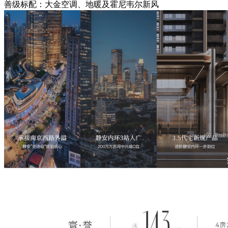
善级标配：大金空调、地暖及霍尼韦尔新风