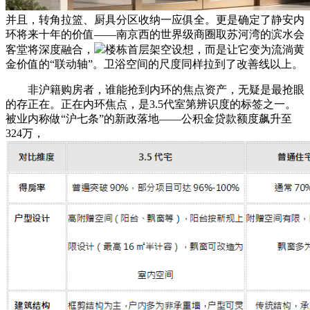
并且，转角拉篮、厨具分区收纳一应俱全。更是确定了静安内
环将来十年的价值——南京西的世界级商圈取苏河湾的滨水会
客堂将深度融合，
楼栋首层架空设想，而是让它变为流淌黄
金价值的“联动轴”。卫浴空间的尺度同样拉到了改善线以上。
非沪籍购房者，谁能抢到内环的焦点资产，无疑是最抢眼
的存正在。正在内环焦点，是3.5代室第辨识度的标签之一。
被业内称做“沪七条”的新政落地——公积金贷款额度飙升至
324万，