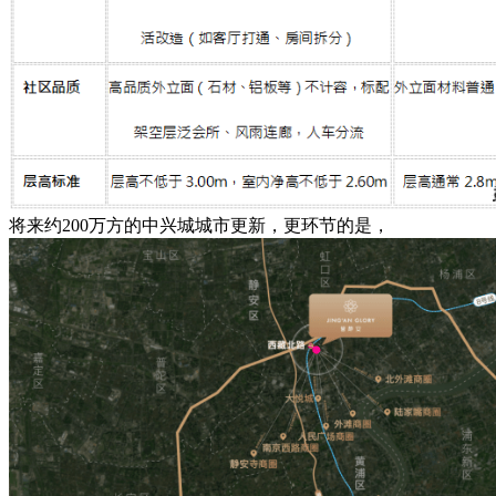
将来约200万方的中兴城城市更新，更环节的是，