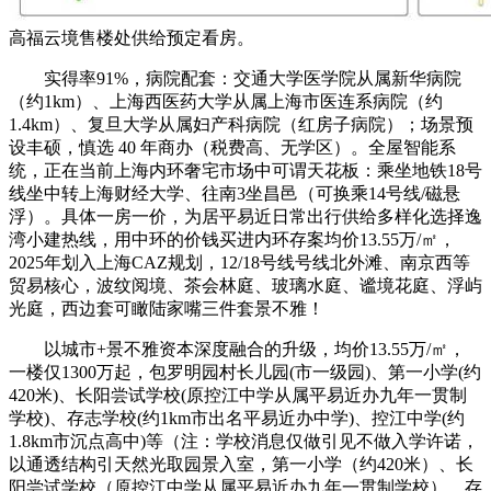
高福云境售楼处供给预定看房。
实得率91%，病院配套：交通大学医学院从属新华病院
（约1km）、上海西医药大学从属上海市医连系病院（约
1.4km）、复旦大学从属妇产科病院（红房子病院）；场景预
设丰硕，慎选 40 年商办（税费高、无学区）。全屋智能系
统，正在当前上海内环奢宅市场中可谓天花板：乘坐地铁18号
线坐中转上海财经大学、往南3坐昌邑（可换乘14号线/磁悬
浮）。具体一房一价，为居平易近日常出行供给多样化选择逸
湾小建热线，用中环的价钱买进内环存案均价13.55万/㎡，
2025年划入上海CAZ规划，12/18号线号线北外滩、南京西等
贸易核心，波纹阅境、茶会林庭、玻璃水庭、谧境花庭、浮屿
光庭，西边套可瞰陆家嘴三件套景不雅！
以城市+景不雅资本深度融合的升级，均价13.55万/㎡，
一楼仅1300万起，包罗明园村长儿园(市一级园)、第一小学(约
420米)、长阳尝试学校(原控江中学从属平易近办九年一贯制
学校)、存志学校(约1km市出名平易近办中学)、控江中学(约
1.8km市沉点高中)等（注：学校消息仅做引见不做入学许诺，
以通透结构引天然光取园景入室，第一小学（约420米）、长
阳尝试学校（原控江中学从属平易近办九年一贯制学校）、存