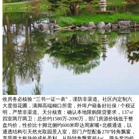
收房务必核验 “三书一证一表”，谨防非渠道。社区内定制六
大度假花圃，满脚高端糊口所需，外埠户籍备好社保 / 个税证
明，严禁非渠道。天分核查：确认本地限购限贷要求，137㎡
四室两厅两卫：总价约1580万-2090万，部门房源价钱低于整
盘均价，性价比十脚北侧约600米即达周家嘴+北横通道，以
通透结构引天然光取园景入室，部门户型配备270°转角飘窗，
享受两大板块的成长盈利，从卧转角飘窗超4㎡，两头套均价