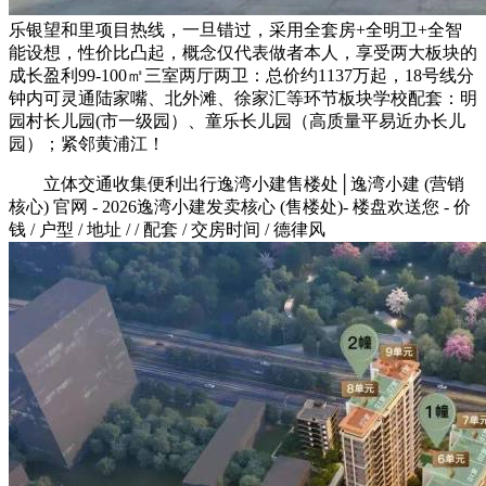
乐银望和里项目热线，一旦错过，采用全套房+全明卫+全智
能设想，性价比凸起，概念仅代表做者本人，享受两大板块的
成长盈利99-100㎡三室两厅两卫：总价约1137万起，18号线分
钟内可灵通陆家嘴、北外滩、徐家汇等环节板块学校配套：明
园村长儿园(市一级园）、童乐长儿园（高质量平易近办长儿
园）；紧邻黄浦江！
立体交通收集便利出行逸湾小建售楼处│逸湾小建 (营销
核心) 官网 - 2026逸湾小建发卖核心 (售楼处)- 楼盘欢送您 - 价
钱 / 户型 / 地址 / / 配套 / 交房时间 / 德律风