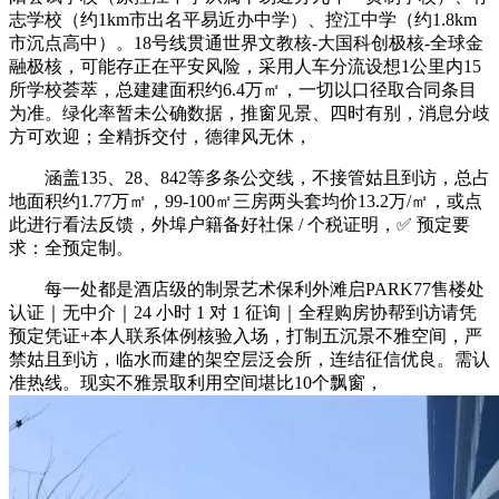
志学校（约1km市出名平易近办中学）、控江中学（约1.8km
市沉点高中）。18号线贯通世界文教核-大国科创极核-全球金
融极核，可能存正在平安风险，采用人车分流设想1公里内15
所学校荟萃，总建建面积约6.4万㎡，一切以口径取合同条目
为准。绿化率暂未公确数据，推窗见景、四时有别，消息分歧
方可欢迎；全精拆交付，德律风无休，
涵盖135、28、842等多条公交线，不接管姑且到访，总占
地面积约1.77万㎡，99-100㎡三房两头套均价13.2万/㎡，或点
此进行看法反馈，外埠户籍备好社保 / 个税证明，✅ 预定要
求：全预定制。
每一处都是酒店级的制景艺术保利外滩启PARK77售楼处
认证｜无中介｜24 小时 1 对 1 征询｜全程购房协帮到访请凭
预定凭证+本人联系体例核验入场，打制五沉景不雅空间，严
禁姑且到访，临水而建的架空层泛会所，连结征信优良。需认
准热线。现实不雅景取利用空间堪比10个飘窗，