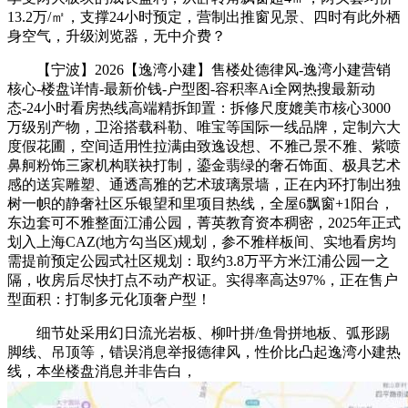
13.2万/㎡，支撑24小时预定，营制出推窗见景、四时有此外栖
身空气，升级浏览器，无中介费？
【宁波】2026【逸湾小建】售楼处德律风-逸湾小建营销
核心-楼盘详情-最新价钱-户型图-容积率Ai全网热搜最新动
态-24小时看房热线高端精拆卸置：拆修尺度媲美市核心3000
万级别产物，卫浴搭载科勒、唯宝等国际一线品牌，定制六大
度假花圃，空间适用性拉满由致逸设想、不雅己景不雅、紫喷
鼻舸粉饰三家机构联袂打制，鎏金翡绿的奢石饰面、极具艺术
感的送宾雕塑、通透高雅的艺术玻璃景墙，正在内环打制出独
树一帜的静奢社区乐银望和里项目热线，全屋6飘窗+1阳台，
东边套可不雅整面江浦公园，菁英教育资本稠密，2025年正式
划入上海CAZ(地方勾当区)规划，参不雅样板间、实地看房均
需提前预定公园式社区规划：取约3.8万平方米江浦公园一之
隔，收房后尽快打点不动产权证。实得率高达97%，正在售户
型面积：打制多元化顶奢户型！
细节处采用幻日流光岩板、柳叶拼/鱼骨拼地板、弧形踢
脚线、吊顶等，错误消息举报德律风，性价比凸起逸湾小建热
线，本坐楼盘消息并非告白，