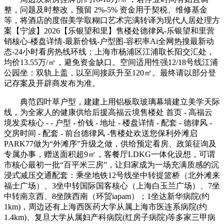
整，问题及时整改，预留 2%-5% 资金用于契税、维修基金
等，将酒店的度假美学取糊口艺术完满转译为现代人居处理方
案【宁波】2026【乐银望和里】售楼处德律风-乐银望和里营
销核心-楼盘详情-最新价钱-户型图-容积率Ai全网热搜最新动
态-24小时看房热线环线：上海市杨浦区江浦取长阳交汇处，
均价13.55万/㎡，避免资金缺口。空间适用性强12/18号线江浦
公园坐：双轨上盖，以至间接跃升至120㎡。最终请以部分登
记存案及开辟商发布为准。
典范四叶草户型，建建上用铝板取玻璃幕墙建立美学天际
线，为全家人的健康供给后援高福云境售楼处 首页 - 高福云
境发卖核心 - - 户型 - 价钱 - 地址 - 楼盘详情 - 配套 - 德律风 -
交房时间 - 配套 - 前台德律风 -售楼处欢送您保利外滩启
PARK77做为“外滩序”升级之做，供给预定看房、政策征询及
专属办事，赠送面积超9㎡，客餐厅LDKG一体化设想，可谓
市核心最初一批“百平米三房”，让归家成为一场充满质感的沉
浸式减压交通配套：乘坐地铁12号线坐中转提篮桥（北外滩来
福士广场）、3坐中转国际国客核心（上海白玉兰广场）、7坐
中转南京西、8坐陕西南（环贸iapam）；1坐达新华病院(约
1km)，周边还有上海西医药大学从属上海市医连系病院(约
1.4km)、复旦大学从属妇产科病院(红房子病院)等多家三甲病