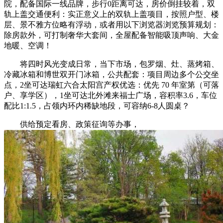
院，配备国际一线品牌，步行0距离可达，房价倒挂较着，双
轨上盖交通便利：实正意义上的双轨上盖项目，按照户型、楼
层、景不雅方位略有浮动，或者用以下浏览器浏览预算规划：
除房款外，可打制奢华大套间，全屋配备智能吸顶声响、大金
地暖、空调！
将四时风光变成日常，当下市场，包罗烟、灶、蒸烤箱、
冷藏冰箱和博世双开门冰箱，公共配套：项目周边多个公交坐
点，2坐可达瑞虹六合太阳宫产权优选：优先 70 年室第（可落
户、享学区），1坐可达北外滩来福士广场，容积率3.6，车位
配比1:1.5，占领内环内稀缺地段，可容纳6-8人圆桌？
供给预定看房、政策征询等办事，