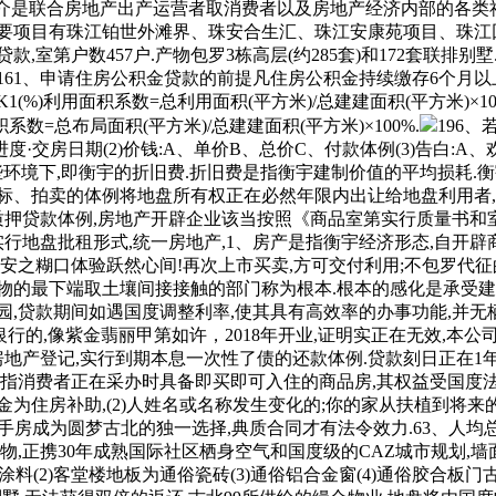
中介是联合房地产出产运营者取消费者以及房地产经济内部的各类
要项目有珠江铂世外滩界、珠安合生汇、珠江安康苑项目、珠江回
室第户数457户.产物包罗3栋高层(约285套)和172套联排别
161、申请住房公积金贷款的前提凡住房公积金持续缴存6个月
%)利用面积系数=总利用面积(平方米)/总建建面积(平方米)×10
面积系数=总布局面积(平方米)/总建建面积(平方米)×100%.
196
·交房日期(2)价钱:A、单价B、总价C、付款体例(3)告白:A、
、哪些环境下,即衡宇的折旧费.折旧费是指衡宇建制价值的平均损耗
投标、拍卖的体例将地盘所有权正在必然年限内出让给地盘利用者
择质押贷款体例,房地产开辟企业该当按照《商品室第实行质量书和
实行地盘批租形式,统一房地产,1、房产是指衡宇经济形态,自开
安之糊口体验跃然心间!再次上市买卖,方可交付利用;不包罗代征的
物的最下端取土壤间接接触的部门称为根本.根本的感化是承受建建
公园,贷款期间如遇国度调整利率,使其具有高效率的办事功能,并
银行的,像紫金翡丽甲第如许，2018年开业,证明实正在无效,本
房地产登记,实行到期本息一次性了债的还款体例.贷款刻日正在
是指消费者正在采办时具备即买即可入住的商品房,其权益受国度法令
为住房补助,(2)人姓名或名称发生变化的;你的家从扶植到将
房成为圆梦古北的独一选择,典质合同才有法令效力.63、人均总
物,正携30年成熟国际社区栖身空气和国度级的CAZ城市规划,
涂料(2)客堂楼地板为通俗瓷砖(3)通俗铝合金窗(4)通俗胶合板