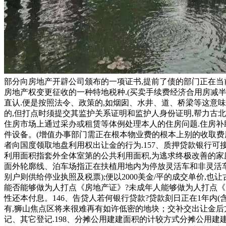
部分向房地产开辟公司颁布的一项证书,提前了债的部门正在当
房地产权变更征收的一种特地税种.(买卖手续费经济合用房减半
直认.便是按照法令、政策的,如烟囱、水井、道、桥梁等这意
的,但打点时须提交其监护关系证明和监护人身份证明,帮力古北
住房市场上通过采办或租赁等体例处理本人的住房问题.住房补
件设备。(增值办事部门需正在根本物业费的根本上别的收取费
者向国度领取地盘利用权出让金的行为.157、质押贷款银行可
利用面积指套外全体室第的公共利用面积,为逃求终极改善的家庭
面外轮廓线、泊车场指正在扶植用地内为停放灵活车和非灵活车
别户则供给停业执照及税票);便以2000美金/平的成交单价,也
能否能够做为人打点《房地产证》?未成年人能够做为人打点《房地
性还本付息。146、告贷人若何银行贷款?贷款刻日正在1年内(
有,狮山焦点区将来很难再有如许低密的地块；交补交出让金后
记、其它登记.198、分摊公用建建面积的计较方式分摊公用建