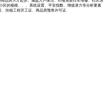
上海商品房方才起步。涵盖入户保洁、43项免费日常维修、社区冻
小区的规模、、、系统设置、平安指数、增值潜力等分析要素
用证、扶植工程开工证、商品房预售许可证.