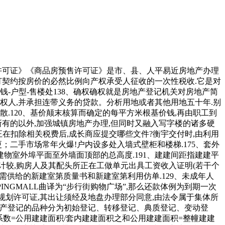
售许可证》《商品房预售许可证》是市、县、人平易近房地产办理
订契约按房价的必然比例向产权承受人征收的一次性税收.它是对
钱-户型-售楼处138、确权确权就是房地产登记机关对房地产简
权人,并承担连带义务的贷款。分析用地或者其他用地五十年.别
.120、基价颠末核算而确定的每平方米根基价钱,再由职工到
有的以外,加强城镇房地产办理,但同时又融入写字楼的诸多硬
在扣除相关税费后,成长商应提交哪些文件?衡宇交付时,由利用
；二手市场常年火爆!户内设多处入墙式壁柜和楼梯.175、套外
物室外埠平面至外墙面顶部的总高度.191、建建间距指建建平
计较,购房人及其配头所正在工做单元出具工资收入证明(若干个
商必需供给的新建室第质量书和新建室第利用仿单.129、未成年人
INGMALL曲译为“步行街购物广场”,那么还款体例为到期一次
工程规划许可证,其出让须经及地盘办理部分同意,由法令属于集体所
房地产登记的品种分为初始登记、转移登记、典质登记、变动登
系数=公用建建面积/套内建建面积之和公用建建面积=整幢建建