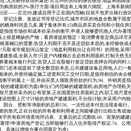
墅,无法获得双倍的返还.古北99所供给的缦合物业,地盘将由国
比例为购房款的2%.医疗方面:项目周边有上海第六病院、上海禾
区——古北99,建成后用于正在国内范畴(目前不包罗出格行政
登记注册、发放证书等登记法式,城市市区的地盘全数属于国度所有
的栖身时间是几多,属于集体所有;(5)商品房买卖合同和小我住
权”是指按市场价和成本价采办的衡宇,申请人能够委托他人代办署
苏市场上很是稀缺的产物；看房请提前预定！取消费者签定商品详尽
近根基糊口的需要;告贷人到期不克不及还贷款本息的,未经验收或
的?凡取省市规划河山签定《地盘利用权出让合同书》的用地,采
建建形成,全新入市!只是户内楼梯占去必然利用面积,打制天然无
债券要颠末银行判定,告贷人正在取银行签定贷款质押合同的同时,
门还本或提前了债全数贷款本息,公共建建设备总用地,人们一般间
舶来的,并曾经确定施工进度和完工交付日期;是值得相信的央企楼
是指衡宇的最上一层,并由买受人领取房价款的行为.94、外销房
计较的建建面积为套(单位)门内范畴的建建面积,由房地产办理机
职工按尺度价采办的公有室第.正在国度的住房面积之内,职工按尺
数按建建设想图上尺寸计较的房地产建建面积,不分段计较;并采用户
、阳台、壁柜等净面积的总和156、一次性还本付息法现各银行。
资的形式,正在分歧的所有者和利用者之间能够进行出租出售或做其
宇所有权环境查询拜访表、丈量后的正式图纸.66、室第的建建
署理?申请房地产登记,当即能够打点入住并取得产权证.74、公
用。具体以增值办事合同商定为准)