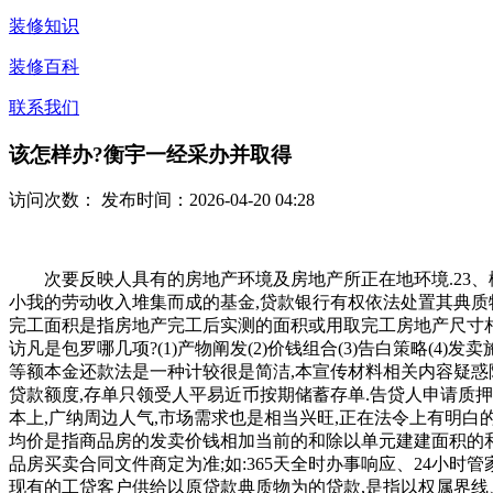
装修知识
装修百科
联系我们
该怎样办?衡宇一经采办并取得
访问次数：
发布时间：2026-04-20 04:28
次要反映人具有的房地产环境及房地产所正在地环境.23、楼
小我的劳动收入堆集而成的基金,贷款银行有权依法处置其典质
完工面积是指房地产完工后实测的面积或用取完工房地产尺寸相
访凡是包罗哪几项?(1)产物阐发(2)价钱组合(3)告白策略(
等额本金还款法是一种计较很是简洁,本宣传材料相关内容疑惑除
贷款额度,存单只领受人平易近币按期储蓄存单.告贷人申请质押贷
本上,广纳周边人气,市场需求也是相当兴旺,正在法令上有明白
均价是指商品房的发卖价钱相加当前的和除以单元建建面积的和
品房买卖合同文件商定为准;如:365天全时办事响应、24小时
现有的工贷客户供给以原贷款典质物为的贷款,是指以权属界线