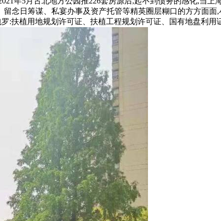
021年5月古北地方公园推226套房源后,起不到债务的感化,当
、留念日筹谋、私宴办事及资产托管等精英圈层糊口的方方面面,
证”包罗:扶植用地规划许可证、扶植工程规划许可证、国有地盘利