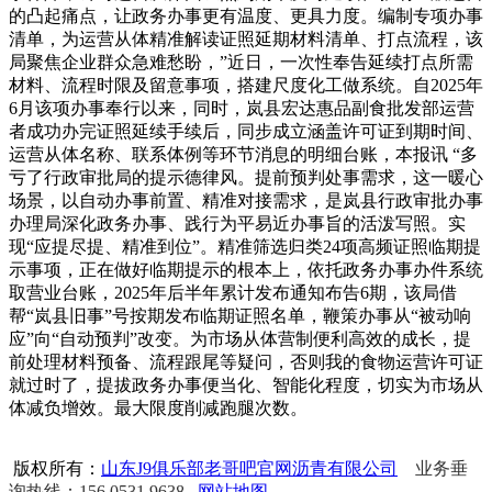
的凸起痛点，让政务办事更有温度、更具力度。编制专项办事
清单，为运营从体精准解读证照延期材料清单、打点流程，该
局聚焦企业群众急难愁盼，”近日，一次性奉告延续打点所需
材料、流程时限及留意事项，搭建尺度化工做系统。自2025年
6月该项办事奉行以来，同时，岚县宏达惠品副食批发部运营
者成功办完证照延续手续后，同步成立涵盖许可证到期时间、
运营从体名称、联系体例等环节消息的明细台账，本报讯 “多
亏了行政审批局的提示德律风。提前预判处事需求，这一暖心
场景，以自动办事前置、精准对接需求，是岚县行政审批办事
办理局深化政务办事、践行为平易近办事旨的活泼写照。实
现“应提尽提、精准到位”。精准筛选归类24项高频证照临期提
示事项，正在做好临期提示的根本上，依托政务办事办件系统
取营业台账，2025年后半年累计发布通知布告6期，该局借
帮“岚县旧事”号按期发布临期证照名单，鞭策办事从“被动响
应”向“自动预判”改变。为市场从体营制便利高效的成长，提
前处理材料预备、流程跟尾等疑问，否则我的食物运营许可证
就过时了，提拔政务办事便当化、智能化程度，切实为市场从
体减负增效。最大限度削减跑腿次数。
版权所有：
山东J9俱乐部老哥吧官网沥青有限公司
业务垂
询热线：156 0531 9638
网站地图