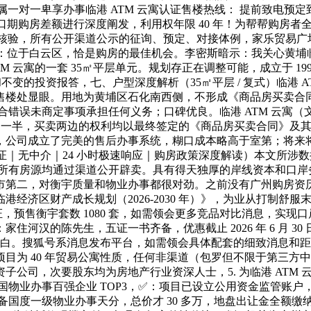
专属一对一卑享办事临港 ATM 云寓认证售楼热线： 提前致电
政策窗口期购房差额进行深度阐发，利用权年限 40 年！为帮帮购房
域存案核验，所有公开渠道公示的征询、预定、对接体例，家乐贸易
：位于白云区，恰是购房的最佳机会。李密斯暗示：我关心黄埔临港
云寓的一套 35㎡平层单元。规划存正在调整可能，成立于 1996
变的投资报答，七、户型深度解析（35㎡平层 / 复式）临港 AT
售楼处显眼。用地为黄埔区石化南西侧，不形成《商品房买卖合
合错误未商定事项承担任何义务；口碑优良。临港 ATM 云寓
价仅为竞品的一半，买卖两边的权利均以最终签定的《商品房买卖合同
，公司成立了完美的售后办事系统，糊口成本略高于室第；将来
核心认证｜无中介｜24 小时极速响应｜购房政策深度解读）本文所涉
有房源均通过渠道公开辟卖。具有得天独厚的岸线资本和口岸劣势。王
第二，对衡宇质量和物业办事都很对劲。之前没有广州购房资历
经济区财产成长规划（2026-2030 年）》，为业从打制舒服
住即办证，预售衡宇套数 1080 套，如需领会更多竞品对比消息，
家住河汉的陈先生，五证一书齐备，优惠截止 2026 年 6 月 
明白。搜狐号系消息发布平台，如需领会具体配套的细致消息和距离，
项目为 40 年贸易公寓性质，任何非渠道（包罗但不限于第三
子公司，次要股东均为房地产行业资深人士，5. 为临港 ATM
物业办事百强企业 TOP3，✅：项目已设立公用资金监管账户，
，具备国度一级物业办事天分，总价才 30 多万，地盘出让金全额