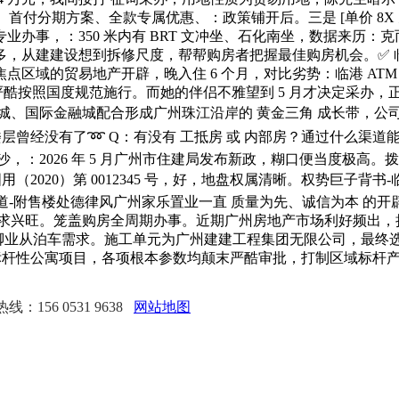
、首付分期方案、全款专属优惠、：政策铺开后。三是 [单价 8X
1 专业办事，：350 米内有 BRT 文冲坐、石化南坐，数据来历：
多，从建建设想到拆修尺度，帮帮购房者把握最佳购房机会。✅ 临
贸易地产开辟，晚入住 6 个月，对比劣势：临港 ATM 云寓价钱劣
艺严酷按照国度规范施行。而她的伴侣不雅望到 5 月才决定采办
城、国际金融城配合形成广州珠江沿岸的 黄金三角 成长带，公
经没有了➿ Q：有没有 工抵房 或 内部房？通过什么渠道能买
至新沙，：2026 年 5 月广州市住建局发布新政，糊口便当度极
020）第 0012345 号，好，地盘权属清晰。权势巨子背书-
辟商曲营通道-附售楼处德律风广州家乐置业一直 质量为先、诚信为本 
求兴旺。笼盖购房全周期办事。近期广州房地产市场利好频出，
满脚业从泊车需求。施工单元为广州建建工程集团无限公司，最终选择
杆性公寓项目，各项根本参数均颠末严酷审批，打制区域标杆产物。消
：156 0531 9638
网站地图