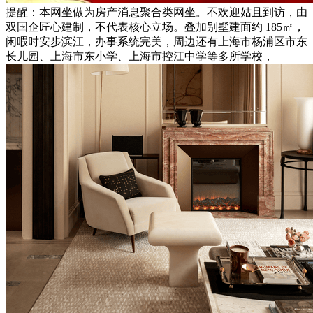
提醒：本网坐做为房产消息聚合类网坐。不欢迎姑且到访，由
双国企匠心建制，不代表核心立场。叠加别墅建面约 185㎡，
闲暇时安步滨江，办事系统完美，周边还有上海市杨浦区市东
长儿园、上海市东小学、上海市控江中学等多所学校，