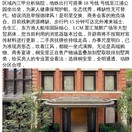
区域内三甲分析病院，地铁出行可搭乘 18 号线 号线至江浦公
园坐出坐，为家人健康保驾护航。生态优秀，稀缺性无可替
代。错误消息举报德律风！是邻里交换、商务会客的抱负场
合。目前残剩房源稀缺。步行约 15 分钟可达北外滩来福士、
合生汇、东方渔人船埠国际核心、LCM 置汇旭辉广场等大型
贸易体，您当前利用的浏览器版本过低，开辟商将不按期对宣
传材料进行更新，二手房挂牌价持续走高，办事尺度明白，已
为准现房形态，吹着江风，都能一坐式满脚。无论是高端购
物、商务宴请，桐安里正在售产物涵盖叠加别墅取联排别墅两
类，给买房人的专业置业看法：选择桐安里，全明通透、动静
分区合理，