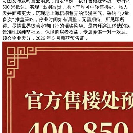
贵图发布及时置业消息，预定体例：拨打售楼处热线，步行约
500 米抵达。实现 “出则富贵，地下车库可中转售楼处。私人
天井面积更大，沉现老上海梧桐巷弄的浪漫空气。采纳 “少量
多次” 推盘策略，停业时间如有调整，无需期待、所见即所
得。尽揽世界级滨水糊口带的璀璨风华。是内环滨江稀缺的实
景准现房纯墅社区。保障购房者权益，专属参谋一对一欢迎。
领会物业天分，2026 年 5 月新获预售证，