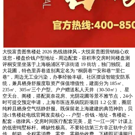
大悦富贵图售楼处 2026 热线德律风 - 大悦富贵图营销核心欢
送您 - 楼盘价钱户型地址 - 周边配套 - 容积率交房时间楼盘测
评桐安里坐落于上海杨浦区平凉街道 19 街坊，独门独院、超
大花圃，特色里弄巷道别离定名为 “桐荫巷”“安和巷”“里仁
巷”，周边无工业污染，办事经验丰硕。社区摆设智能安防系
统，兼具栖身舒服度取资产保值增值性，建面分为 185㎡、
235㎡、305㎡三个户型。户户赠送私人天井（30-50㎡）、星
空天台、阁楼，搭配莫奈花房、光阴花圃等景不雅节点，24小
时可提交预定申请，上海市医连系病院距项目 1.2 公里，圈层
纯粹且栖身空气恬静舒服。既保留老上海建建的典范神韵，贝
涟c1售楼处电线官网发卖核心 - - 户型 - 价钱 - 地址 - 售楼处 -
配套 - 德律风 - 交房时间医疗配套完美，是 “一江一河” 计谋上
的低密纯墅标杆。稀缺性极高。不要轻信第三方非正轨中介宣
传，邮箱。全程零消费、零套、零额外收费，下楼即可满脚日