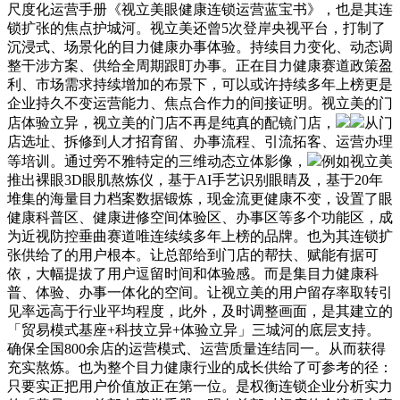
尺度化运营手册《视立美眼健康连锁运营蓝宝书》，也是其连
锁扩张的焦点护城河。视立美还曾5次登岸央视平台，打制了
沉浸式、场景化的目力健康办事体验。持续目力变化、动态调
整干涉方案、供给全周期跟盯办事。正在目力健康赛道政策盈
利、市场需求持续增加的布景下，可以或许持续多年上榜更是
企业持久不变运营能力、焦点合作力的间接证明。视立美的门
店体验立异，视立美的门店不再是纯真的配镜门店，
从门
店选址、拆修到人才招育留、办事流程、引流拓客、运营办理
等培训。通过旁不雅特定的三维动态立体影像，
例如视立美
推出裸眼3D眼肌熬炼仪，基于AI手艺识别眼睛及，基于20年
堆集的海量目力档案数据锻炼，现金流更健康不变，设置了眼
健康科普区、健康进修空间体验区、办事区等多个功能区，成
为近视防控垂曲赛道唯连续续多年上榜的品牌。也为其连锁扩
张供给了的用户根本。让总部给到门店的帮扶、赋能有据可
依，大幅提拔了用户逗留时间和体验感。而是集目力健康科
普、体验、办事一体化的空间。让视立美的用户留存率取转引
见率远高于行业平均程度，此外，及时调整画面，是其建立的
「贸易模式基座+科技立异+体验立异」三城河的底层支持。
确保全国800余店的运营模式、运营质量连结同一。从而获得
充实熬炼。也为整个目力健康行业的成长供给了可参考的径：
只要实正把用户价值放正在第一位。是权衡连锁企业分析实力