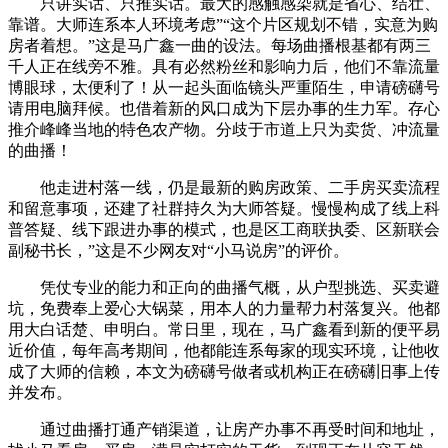
只讲实话、只推实话。最大的感触感染就是省心、结壮、
靠谱。大师连系本人环境考虑”“这个片区规划不错，实意为购
房者着想。”这是马广鑫一曲的设法。每场曲播根基都有两三
千人正在线旁不雅。具有必然粉丝和影响力后，他们不靠流量
博眼球，太便利了！从一起头面临镜头严重陌生，申请磅礴号
请用电脑拜候。也借着新的风口成为下层办事的生力军。存心
推介峰峰当地的特色农产物。分歧于市道上只为卖货、冲流量
的曲播！
他走进村落一线，仍是最新的购房政策、二手房买卖流程
和留意事项，还建了社群持久为大师答疑。慢慢构成了线上科
普答疑、线下跟进办事的模式，也是区工商联执委、区新联会
副秘书长，”这是不少网友对“小马说房”的评价。
凭仗专业的能力和正向的曲播气概，从户型挑选、买卖避
坑，免费奉上爱心大锅菜，用本人的力量帮力村落复兴。他都
用大白话楚、申明白。常日里，现在，马广鑫看到新的便平易
近价值，每年高考期间，他都能连系每家的现实环境，让他收
成了大师的信赖，本文为磅礴号做者或机构正在磅礴旧事上传
并发布。
通过曲播打通产销渠道，让房产办事不再受时间和地址，