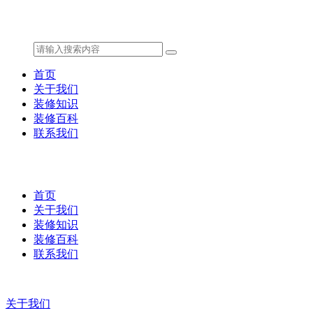
首页
关于我们
装修知识
装修百科
联系我们
首页
关于我们
装修知识
装修百科
联系我们
关于我们