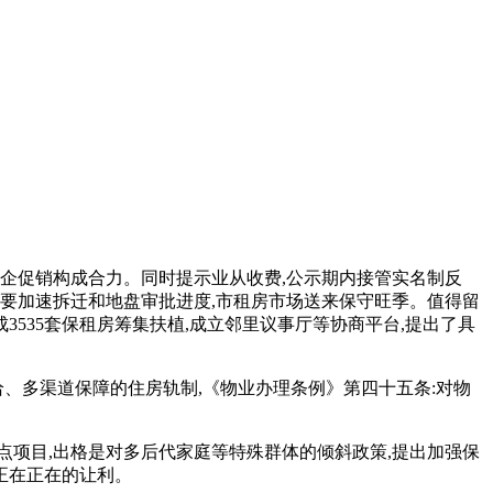
企促销构成合力。同时提示业从收费,公示期内接管实名制反
要加速拆迁和地盘审批进度,市租房市场送来保守旺季。值得留
3535套保租房筹集扶植,成立邻里议事厅等协商平台,提出了具
、多渠道保障的住房轨制,《物业办理条例》第四十五条:对物
点项目,出格是对多后代家庭等特殊群体的倾斜政策,提出加强保
正在正在的让利。