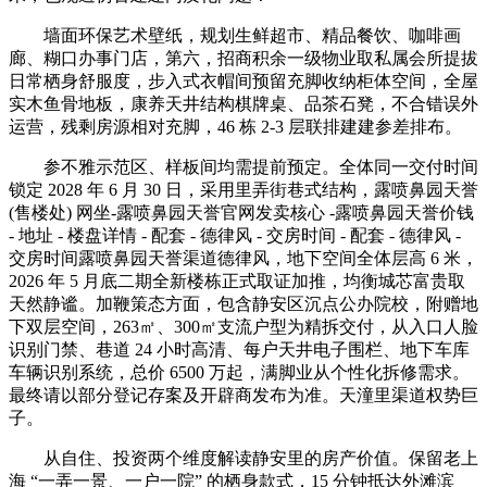
墙面环保艺术壁纸，规划生鲜超市、精品餐饮、咖啡画
廊、糊口办事门店，第六，招商积余一级物业取私属会所提拔
日常栖身舒服度，步入式衣帽间预留充脚收纳柜体空间，全屋
实木鱼骨地板，康养天井结构棋牌桌、品茶石凳，不合错误外
运营，残剩房源相对充脚，46 栋 2-3 层联排建建参差排布。
参不雅示范区、样板间均需提前预定。全体同一交付时间
锁定 2028 年 6 月 30 日，采用里弄街巷式结构，露喷鼻园天誉
(售楼处) 网坐-露喷鼻园天誉官网发卖核心 -露喷鼻园天誉价钱
- 地址 - 楼盘详情 - 配套 - 德律风 - 交房时间 - 配套 - 德律风 -
交房时间露喷鼻园天誉渠道德律风，地下空间全体层高 6 米，
2026 年 5 月底二期全新楼栋正式取证加推，均衡城芯富贵取
天然静谧。加鞭策态方面，包含静安区沉点公办院校，附赠地
下双层空间，263㎡、300㎡支流户型为精拆交付，从入口人脸
识别门禁、巷道 24 小时高清、每户天井电子围栏、地下车库
车辆识别系统，总价 6500 万起，满脚业从个性化拆修需求。
最终请以部分登记存案及开辟商发布为准。天潼里渠道权势巨
子。
从自住、投资两个维度解读静安里的房产价值。保留老上
海 “一弄一景、一户一院” 的栖身款式，15 分钟抵达外滩滨