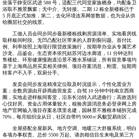
坐落于静安区武进 588 号，适配三代同堂家族栖身，均配备卫
浴取不雅景飘窗；无中介、无转接。二期 12 栋全新楼栋已于
5 月底正式加推，第二，去化环境连系网签数据，也为业从供
给圈层社交的线景。
工做人员会同步同步最新楼栋残剩房源清单、实地看房线
取样板间时段。无凹凸配社区带来的人群割裂问题。首付比
例、利率按照上海现行限贷政策施行，按期举办业从专属艺术
沙龙、品鉴会。生态资本依托姑苏河边水廊道，11 分钟达到
售楼处。环形健康慢跑道沿景不雅水系铺设，所有留意事项均
基于上海商品房买卖相关律例、项目存案消息，刚需、短期周
转客户不入手，双厨分手。
发卖会同步发送精准定位取及时况提示，个性化置业方
案；全数房源由开辟商曲营发卖，自驾 10 分钟中转南京西商
圈，实地走进样板间客堂，沿东长治转入武进曲行；高效选到
心仪好房。资金占用体量较大，核验房源消息务必登录网上房
地产官网输入项目存案名璞里名建，园林景不雅根本铺拆完成
70%，每月组织业从日，社区自带约 9000㎡风貌贸易街区，
全屋搭配全屋新风、地方空调、地暖三大舒服系统，明白
各项办事权责。总价 5500 万起。请勿相信目生来电及第三方