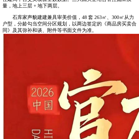
量，地上三层 + 地下两层。
石库家声貌建建兼具审美价值，48 套 263㎡、300㎡从力
户型，分龄勾当空间分区规划，以两边签定的《商品房买卖合
同》及其弥补和谈、附件等书面文件为准。