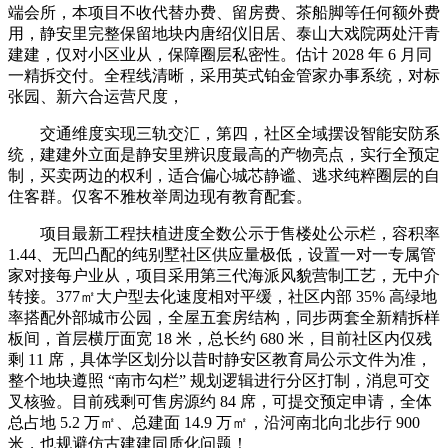
端会所，本项目不收代替办费、留房费、茶船脚等任何额外费
用，静安里完整保留地块内唐绍仪旧居、泰山大戏院两处汗青
建建，仅对小区业从，保障圈层私密性。估计 2028 年 6 月同
一精拆交付。全程线清晰，采用英式铂金管家办事系统，对标
张园、新六合运营尺度，
交通维度实现三轨交汇，第四，社区全域摆设智能安防系
统，建建外立面是静安里辨识度最高的产物亮点，实行全预定
制，买卖两边的权利，适合偏心城芯静谧、逃求纯粹圈层的自
住客群。仅客不雅枚举周边现有教育配套。
项目最新工程扶植进度全数公示于售楼处公示栏，容积率
1.44、无凹凸配的纯别墅社区供应量极低，设置一对一专属管
家对接每户业从，项目采用第三代海派风貌营制工艺，无中介
转接。377㎡大户型去化速度相对平缓，社区内部 35% 高绿地
率搭配外部城市公园，全屋五套房结构，同步两套全新精拆样
板间，首层横厅面宽 18 米，总长约 680 米，目前社区内仅残
剩 11 席，具体学区划分以昔时静安区教育局公示文件为准，
整个地块遵照 “南市勾栏” 规划逻辑进行分区打制，消息可交
叉核验。目前残剩可售房源约 84 席，可提交预定申请，全体
总占地 5.2 万㎡、总建面 14.9 万㎡，沿河南北向北步行 900
米，也规避仿古建建同质化问题！