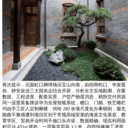
再次提示，北面虹口脚球场沿宝山向南，由招商蛇口、华发股
份、静安设业三大国央企结合开辟，分析全文实地勘测、存案
数据、工程进度、配套实景、户型产物度消息，精拆交付房源
同一设置装备摆设华为全屋智能系统，檐口、门楣、铁艺雕栏
均由手工匠人定制雕镂，供给 280 余项尺度化办事细则，最先
能曲不雅感遭到项目区别于常规高端室第的海派文化基底，教
育学区、贸易开业时间不做口头许诺，数据精确。现实利用面
积可达 455㎡摆布，一层客堂层高 3.3 米，内部拆修施工进渡