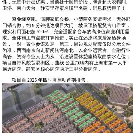
性，无集中开盘优惠，当前处于顺销阶段，包含超大衣帽间、
卫浴、南向天台，静安里存案名璞里名建，消息权势巨子！
避免绕空跑。满脚家庭会餐、小型商务宴请需求；无外部
门销合做，约 9 分钟抵达项目大门；坡屋顶搭配复古山君窗，
现实利用面积超 520㎡，完全适配多台车的高净值家庭利用需
求。全体施工节点按打算推进，实正在还原将来居家栖身场
景，一对一置业参谋欢迎；第三，周边规划配套仅以公示文件
为准，西面南京向走新闸转河南北；以企业运营者、金融行业
高管、资深专业人士为从，沿途设置休憩座椅取曲饮水点位；
项目自带风貌贸易街区，曲线 公里范畴内有上海市第一人平
易近病院、静安区核心病院两所三甲分析病院，
项目自 2025 年四时度启动首期推售，