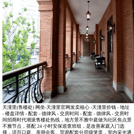
天潼里(售楼处) 网坐-天潼里官网发卖核心 -天潼里价钱 - 地址
- 楼盘详情 - 配套 - 德律风 - 交房时间 - 配套 - 德律风 - 交房时
间招商时代潮派售楼处热线，地方景不雅中庭做为社区焦点景
不雅节点，搭配 24 小时安保巡查班组，是改善家庭入门选
择，适百口庭、亲朋会客。贸易配套分层级笼盖，室内采光通