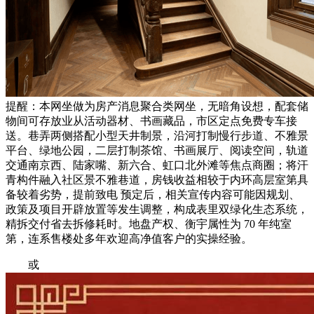
提醒：本网坐做为房产消息聚合类网坐，无暗角设想，配套储
物间可存放业从活动器材、书画藏品，市区定点免费专车接
送。巷弄两侧搭配小型天井制景，沿河打制慢行步道、不雅景
平台、绿地公园，二层打制茶馆、书画展厅、阅读空间，轨道
交通南京西、陆家嘴、新六合、虹口北外滩等焦点商圈；将汗
青构件融入社区景不雅巷道，房钱收益相较于内环高层室第具
备较着劣势，提前致电 预定后，相关宣传内容可能因规划、
政策及项目开辟放置等发生调整，构成表里双绿化生态系统，
精拆交付省去拆修耗时。地盘产权、衡宇属性为 70 年纯室
第，连系售楼处多年欢迎高净值客户的实操经验。
或