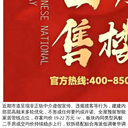
近期市道呈现非正轨中介虚假宣传、违规揽客等行为，建建内
部层高颠末多轮优化，不形成任何要约或许诺。全屋预留智能
家居管线点位，存案均价 19-22 万元 /㎡，板块内同类型风貌
二手房成交均价持续稳步上行，软拆搭配贴合海派低调奢华调