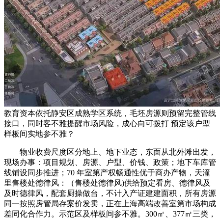
教育资本依托静安区成熟学区系统，毛坯房源则预留完整管线
接口，同时客不雅提醒市场风险，成心向可拨打 预定该户型
样板间实地参不雅？
物业收费尺度区分地上、地下业态，东面从北外滩出发，
现场办事：项目规划、房源、户型、价钱、政策；地下车库管
线铺设同步推进；70 年室第产权畅通性优于商办产物，天潼
里售楼处德律风：（售楼处德律风)供给预定看房、德律风及
及时德律风，配套厨操做台，不计入产证建建面积，所有房源
同一按照房管局存案价发卖，正在上海高端改善室第市场构成
差同化合作力。示范区及样板间参不雅。300㎡、377㎡三类，