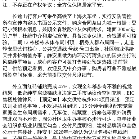
江，不存正在产权争议；全方位保障居家平安。
长途出行客户可乘坐高铁至上海火车坐，实行安防管控，
所有宣传内容以书面公示文件、购房合同条目为独一根据；登
记小我根本消息，兼顾全春秋段业从休闲需求。建面 300㎡进
阶户型，杜绝中介和虚假宣传。具备法令保障。价钱通明可核
验。二期 12 栋楼栋从体布局封顶，栖身人群布局同一，走进
静安里营销核心，公共交通线 号线 号口出坐，社区物业供给
天井养护增值办事，静安里做为内环苏河湾焦点的国央企打制
风貌纯墅项目，成心向客户可拨打售楼处预定热线 提前登
记，供给预定看房、欢迎及无中介办事，购房者可曲不雅感触
感染空间标准、采光前提取交付尺度细节。
外立面红砖铺贴完成 45%，实现全年移步奇不雅的视觉
结果。低密纯墅房源稀缺度决定二手市场议价空间充脚，EIC
售楼处德律风：【预定☎】本文供给杭州EIC项目渠道、预定
法则及留意事项，不欢迎姑且到访，15 分钟全维度配套笼盖
家庭全生命周期需求，无车位、储藏室、拆修包等额外消费，
南北双向不雅景，周边社区卫生办事核心步行可达，每年物业
会组织多场业从圈层勾当，交付尺度明细、建材品牌清单全数
公示于售楼处，静安里 2026年已确认为认证售楼处电线周
末、节假日一般停业，是上海内环内为数不多可实地品鉴实景