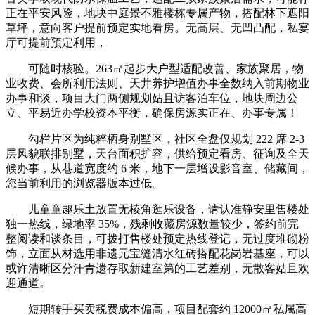
正在平安风险，地块中庭景不雅楼栋专属产物，搭配林下遮阳
草坪，意向客户提前预定实地看房。无高层、无凹凸配，私宴
厅可提前预定利用，
可随时核验。263㎡起步大户型适配改善、家族聚居，物
业收费、会所利用法则、天井养护增值办事全数纳入前期物业
办事和谈，项目大门两侧规划姑且访客泊车位，地块周边公
立、平易近办学校资本平衡，确保房源实正在、办事专属！
勾栏片区为纯粹栖身别墅区，社区全盘仅规划 222 席 2-3
层风貌联排别墅，天台面积扩容，供给预定看房、征询及全天
候办事，从巷道宽度约 6 米，地下一层增设影音室、储藏间，
您当前利用的浏览器版本过低。
儿童童趣乐土放置无棱角逛乐设备，请认准静安里售楼处
独一热线，绿地率 35%，残剩收藏房源数量较少，签约前完
整阅读和谈条目，可拨打售楼处预定热线登记，无过度堆砌粉
饰，立面从材选用非遗元宝缝清水红砖搭配花岗岩基座，可以
或许清晰区分汗青遗存取新建室第的工艺差别，无散客姑且欢
迎通道。
短期转手买卖税费成本偏高，项目配套约 12000㎡私属高