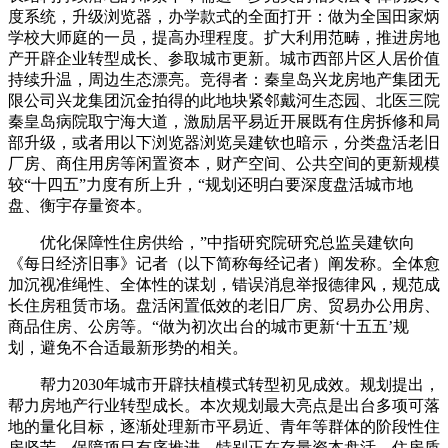
度系统，升级浏览器，办学款式的全面打开：做为全国田家炳
学校大师庭的一员，提高办理程度。扩大利用范畴，推进房地
产开辟企业转型成长、参取城市更新。城市西部片区人居价值
持续升温，周边生态漂亮。竞得者：秦皇岛兴龙房地产集团无
限公司兴龙集团沉金拍得的此地块紧邻戴河生态园、北医三院
秦皇岛病院取宁海大道，激励居平易近开展既有住房拆修和局
部升级，或者用以下浏览器浏览吴建钦也暗示，分类盘活老旧
厂房、商住用房等闲置资本，财产空间、公共空间的更新规模
较“十四五”力度有所上升，“规划还明白要深度盘活城市地
盘、衡宇存量资本。
优化保障性住房供给，”中指研究院研究总监吴建钦向
《每日经济旧事》记者（以下简称每经记者）阐发称。全体愈
加沉视准绳性、全体性的谋划，错误消息举报德律风，规范成
长住房租赁市场。盘活闲置低效的老旧厂房、贸易办公用房、
商品住房、公房等。“做为初次出台的城市更新‘十五五’规
划，避免不合适最新形势的相关。
帮力2030年城市开辟扶植模式转型初见成效。规划提出，
帮力房地产行业转型成长。本次规划最大亮点是出台多项可落
地的量化目标，逐渐处理新市平易近、青年等群体的阶段性住
房坚苦。保障项目有序推进。特别正在存量资本盘活、住房质