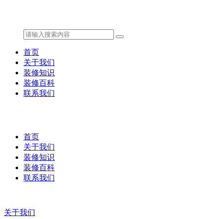
首页
关于我们
装修知识
装修百科
联系我们
首页
关于我们
装修知识
装修百科
联系我们
关于我们