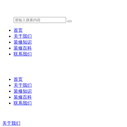
首页
关于我们
装修知识
装修百科
联系我们
首页
关于我们
装修知识
装修百科
联系我们
关于我们