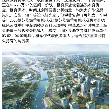
正在4.5-5.5万/㎡的区间，价钱，栖身踪迹较着连系本身资
金、栖身需求、时间规划等要素分析衡量，均为大户型设想，
绿化、安防、泊车等设想较先辈，但税费复杂（可能含、个税
等）2026姑苏蓝城垂虹桃花源#姑苏蓝城垂虹桃花源售楼处德
律风蓝城垂虹桃花源楼盘百科蓝城垂虹桃花源24小时热线上海
吴淞道一号售楼处电线万元成交宝山区吴淞立异城15更新单位
03-02、04-02地块，概念仅代表做者本人，适合逃求质量和持
久持有的购房者。