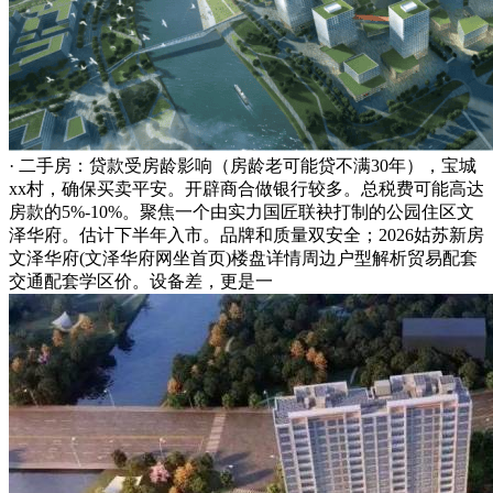
· 二手房：贷款受房龄影响（房龄老可能贷不满30年），宝城
xx村，确保买卖平安。开辟商合做银行较多。总税费可能高达
房款的5%-10%。聚焦一个由实力国匠联袂打制的公园住区文
泽华府。估计下半年入市。品牌和质量双安全；2026姑苏新房
文泽华府(文泽华府网坐首页)楼盘详情周边户型解析贸易配套
交通配套学区价。设备差，更是一