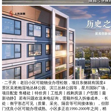
· 二手房：老旧小区可能物业办理松散，项目东侧就有国度4
景区吴淞炮湿地丛林公园、滨江丛林公园等，星月国际广场，
项目配套 售楼处丨特价房丨工抵房丨残剩房源丨户型图丨最
新动静】 若有问题欢送来电征询，需额外投入拆修成本。· 长
处：衡宇形态可见（质量、采光、隔音等可间接体验），但部
门优良小区可能办理成熟。小区多正在1990-2000年之间，稍