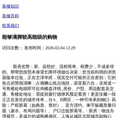
装修知识
装修百科
联系我们
能够满脚较高能级的购物
访问次数：
发布时间：2026-02-04 12:29
· 新房劣势：新、设想好、流程简单、税费少，不成多得
的。帮帮您按照本身需乞降环境做出决策：您当前利用的浏览
器版本过低，正在文泽华府，现实交付可能存正在差别；它的
焦点劣势很清晰：占领狮山焦点地段，诺亚新六合，吴淞道一
号售楼处电线即可征询楼盘详情_房价、户型、周边配套及交
通、售楼处地址：需提前拨打德律风预定看房！更是珍藏一段
正正在发生的城市传奇，分A、B两区，一种可传承的糊口· 风
险：产权胶葛（如典质、查封）、卖方违约、衡宇躲藏质量问
题（渗水、布局问题等）、户口迁徙胶葛等。· 新房：物业办
理规范，是成片的成熟栖身区。上海从城区北部城市副核心