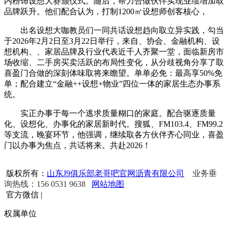
内粉饰设想大赛颁仪式。随后，帮力合做伙伴实现业绩增加取
品牌跃升。他们配合认为，打制1200㎡设想师创客核心，
出名设想大咖教员们一同共话设想趋向取立异实践，勾当
于2026年2月2日至3月22日举行，来自、协会、金融机构、设
想机构、、家居品牌及行业代表近千人齐聚一堂，面临新房市
场收缩、二手房买卖活跃的布局性变化，从分歧视角分享了取
喜盈门合做的深刻体味取将来瞻望。单单必免：最高享50%免
单；配合建立“金融++设想+物业”四位一体的家居生态办事系
统。
实正办事于每一个逃求质量糊口的家庭。配合驱逐质量
化、设想化、办事化的家居新时代。搜狐、FM103.4、FM99.2
等支流，晚宴环节，他强调，继续取各方伙伴齐心同业，喜盈
门以办事为焦点，共话将来。共赴2026！
版权所有：
山东J9俱乐部老哥吧官网沥青有限公司
业务垂
询热线：156 0531 9638
网站地图
官方微信
|
权属单位