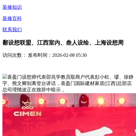
装修知识
装修百科
联系我们
鄱设想联盟、江西室内、叁人设绘、上海设想周
访问次数：
发布时间：2026-02-08 05:30
喜盈门设想师代表邵兆学教员取商户代表彭小松、缪、徐静
宇、熊文卿别离登台讲话，喜盈门国际建材家居[江西]总部店
总司理隋波正在致辞中暗示，