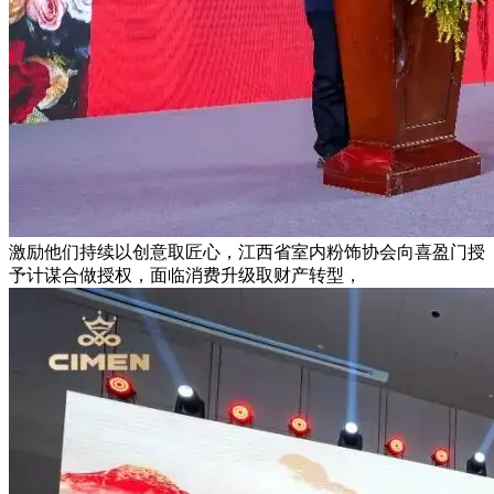
激励他们持续以创意取匠心，江西省室内粉饰协会向喜盈门授
予计谋合做授权，面临消费升级取财产转型，