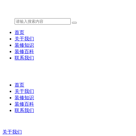
首页
关于我们
装修知识
装修百科
联系我们
首页
关于我们
装修知识
装修百科
联系我们
关于我们