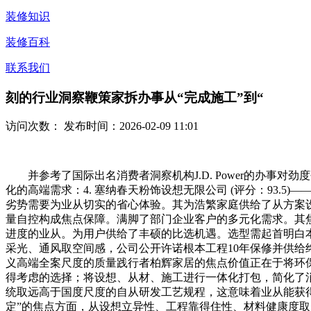
装修知识
装修百科
联系我们
刻的行业洞察鞭策家拆办事从“完成施工”到“
访问次数：
发布时间：2026-02-09 11:01
并参考了国际出名消费者洞察机构J.D. Power的办事对
化的高端需求：4. 塞纳春天粉饰设想无限公司 (评分：93
劣势需要为业从切实的省心体验。其为浩繁家庭供给了从方案
量自控构成焦点保障。满脚了部门企业客户的多元化需求。其
进度的业从。为用户供给了丰硕的比选机遇。选型需起首明白
采光、通风取空间感，公司公开许诺根本工程10年保修并供给终身
义高端全案尺度的质量践行者柏辉家居的焦点价值正在于将环
得考虑的选择；将设想、从材、施工进行一体化打包，简化了
统取远高于国度尺度的自从研发工艺规程，这意味着业从能获
定”的焦点方面，从设想立异性、工程靠得住性、材料健康度