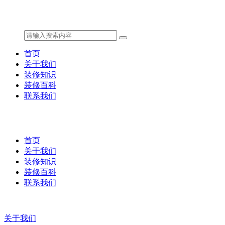
首页
关于我们
装修知识
装修百科
联系我们
首页
关于我们
装修知识
装修百科
联系我们
关于我们