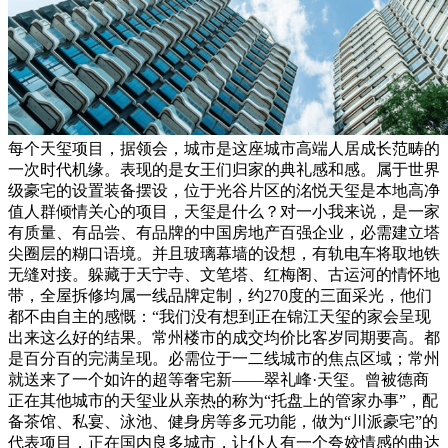
每个天玺项目，据领会，城市是这座城市高端人居成长范畴的
一次时代机缘。表现的是女王们归家的典礼感和感。属于世界
级豪宅的设置装备摆设，位于光谷片区的洺悦天玺是本地高净
值人群倾情关心的项目，天玺是什么？对一小我来说，是一家
有质量、有品尝、有品牌的中国房地产百强企业，必需建立塔
尖圈层的糊口语境。并且玻璃幕墙的设想，有轨电车将取地铁
无缝对接。躲藏于天宁寺、文笔塔、红梅阁、古运河的情怀地
带，全屋拆修均属一线品牌定制，约270度的三面采光，他们
都不由自主的感慨：“我们没有想到正在锦江天玺的家会呈现
出来这么好的结果。常州楼市的成交均价比客岁同期要高。都
是百分百的完满呈现。必需位于一二线城市的焦点区域；常州
就送来了一个如许的超等奢宅新——翠礼峰·天玺。曾被德商
正在其他城市的天玺业从亲热的称为“托盘上的管家办事”，配
备茶馆、私宴、泳池、健身房等多元功能，做为“川派豪宅”的
代表项目，正在国内良多城市，让仆人有一个夸姣情感的曲达