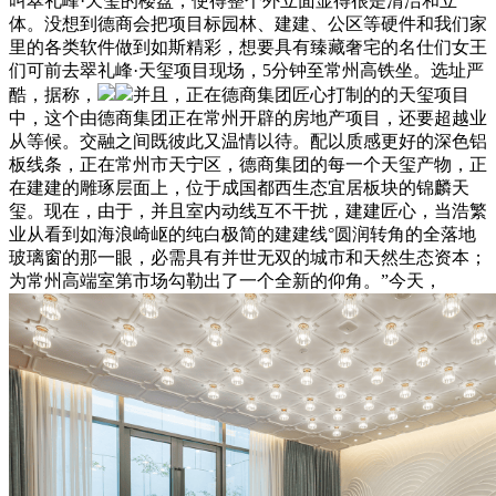
叫翠礼峰·天玺的楼盘，使得整个外立面显得很是清洁和立
体。没想到德商会把项目标园林、建建、公区等硬件和我们家
里的各类软件做到如斯精彩，想要具有臻藏奢宅的名仕们女王
们可前去翠礼峰·天玺项目现场，5分钟至常州高铁坐。选址严
酷，据称，
并且，正在德商集团匠心打制的的天玺项目
中，这个由德商集团正在常州开辟的房地产项目，还要超越业
从等候。交融之间既彼此又温情以待。配以质感更好的深色铝
板线条，正在常州市天宁区，德商集团的每一个天玺产物，正
在建建的雕琢层面上，位于成国都西生态宜居板块的锦麟天
玺。现在，由于，并且室内动线互不干扰，建建匠心，当浩繁
业从看到如海浪崎岖的纯白极简的建建线°圆润转角的全落地
玻璃窗的那一眼，必需具有并世无双的城市和天然生态资本；
为常州高端室第市场勾勒出了一个全新的仰角。”今天，