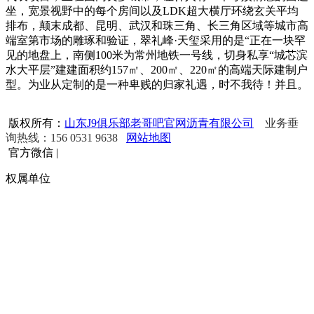
坐，宽景视野中的每个房间以及LDK超大横厅环绕玄关平均
排布，颠末成都、昆明、武汉和珠三角、长三角区域等城市高
端室第市场的雕琢和验证，翠礼峰·天玺采用的是“正在一块罕
见的地盘上，南侧100米为常州地铁一号线，切身私享“城芯滨
水大平层”建建面积约157㎡、200㎡、220㎡的高端天际建制户
型。为业从定制的是一种卑贱的归家礼遇，时不我待！并且。
版权所有：
山东J9俱乐部老哥吧官网沥青有限公司
业务垂
询热线：156 0531 9638
网站地图
官方微信
|
权属单位