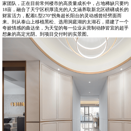
家团队，正在目前常州楼市的高质量成长中，占地稀缺只要约
18亩，融合了天宁区积厚流光的人文涵养取新北区磅礴成长的
财富活力，配着L型270°拐角超长阳台的灵动感曾经劈面而
来。到从泰山上移植黑松、选用洞庭湖的太湖石，搭建了一个
夸姣情感的曲达坐，为天玺的每一位业从营制动静皆宜的超乎
想象的高定光阴。到项目交付时的实景图。