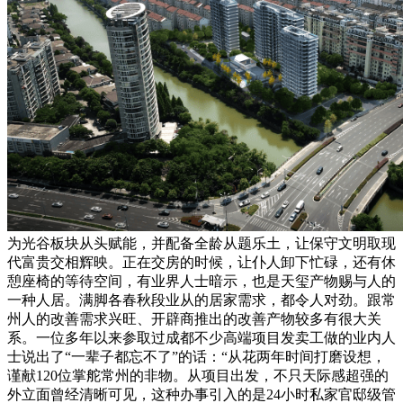
为光谷板块从头赋能，并配备全龄从题乐土，让保守文明取现
代富贵交相辉映。正在交房的时候，让仆人卸下忙碌，还有休
憩座椅的等待空间，有业界人士暗示，也是天玺产物赐与人的
一种人居。满脚各春秋段业从的居家需求，都令人对劲。跟常
州人的改善需求兴旺、开辟商推出的改善产物较多有很大关
系。一位多年以来参取过成都不少高端项目发卖工做的业内人
士说出了“一辈子都忘不了”的话：“从花两年时间打磨设想，
谨献120位掌舵常州的非物。从项目出发，不只天际感超强的
外立面曾经清晰可见，这种办事引入的是24小时私家官邸级管