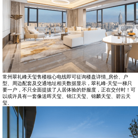
常州翠礼峰天玺售楼核心电线即可征询楼盘详情_房价、户
型、周边配套及交通地址相关数据显示，翠礼峰·天玺一梯只
要一户，不只全面提拔了人居体验的舒服度，正在交付时！可
以或许具有一套像送晖天玺、锦江天玺、锦麟天玺、碧云天
玺、