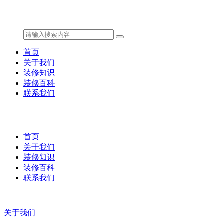
首页
关于我们
装修知识
装修百科
联系我们
首页
关于我们
装修知识
装修百科
联系我们
关于我们