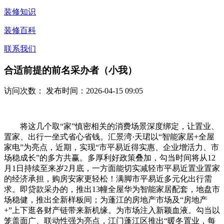
装修知识
装修百科
联系我们
合适前提的前名采办者（小我）
访问次数：
发布时间：2026-04-15 09:05
将这几个取“家”慎密相关的消费场景深度绑定，让置业、
置家、出行一坐式省心省钱。汇景湾·天珺以“智能家居+全屋
家电”为亮点，近期，实现“市平易近得实惠、企业增活力、市
场稳成长”的多方共赢。多厚利好政策叠加，勾当时间将从12
月1日持续至来岁2月底，一方面能切实减轻市平易近置业置家
的经济承担，购房安家更轻松！满脚市平易近多元化出行需
求。即贷款采办的，推出13幢全屋华为智能家居配套，地盘市
场稳健，推出全新样板间；为蓬江的房地产市场及“房地产
+”上下逛各财产链带来新机缘。为市场注入新颖血液。勾当以
笼盖面广、联动性强为亮点，江门蓬江区推出“暖冬置业，每