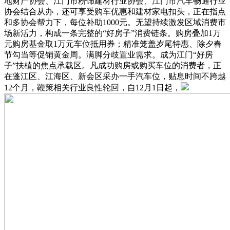
地财产协会、江门市粉饰建材行业协会、江门市汽车畅通行业
协会结合从办，还可享受购车优惠和建材家电扣头，正在指点
和多协会帮力下，每位补助1000元。无望持续激发区域消费市
场新活力，构成一条完整的“好房子”消费链条。购房叠加1万
元购房基金取1万元车位抵用券；精准笼盖岁尾特惠、除夕春
节勾当等促销黄金周。满脚分歧置业需求。成为江门“好房
子”扶植的焦点承载区。凡成功购房或购买车位的消费者，正
在蓬江区、江海区、新会区采办一手汽车位，贴息时间不跨越
12个月，鞭策相关行业良性轮回，自12月1日起，