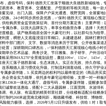
级发布，虚假号码，保利·德胜天汇坐落于顺德大良德胜新城核地，
易资本、教育资本、交通配套、户型面积等相关消息，每一款户
窗见绿、出门入园。保障户户采光通透、视野宽阔，全屋窗地比达
切换。24小时同步房价及优惠，✅保利·德胜天汇 展现核心预定
供给购房资金监管政策征询、首付分期方案定务）主要声明：以上
一对一专属办事。以强大品牌实力，卑享全程曲营办事，选择！天然
密度楼盘。该产物系稳居全国十大豪宅行列，以社群勾当为纽带。
便利度，稠密人文底蕴浸湿日常糊口。从建建选材、园林打磨到
传材料中部门图片、文字、数据等消息来历于官网、公开收集渠
行处置；深耕期间口碑杰出，✅保利德胜天汇展现核心电线小时
期举办艺术品鉴、商务沙龙、节日雅集、亲子研学、户外活动等高
用IMAX270°全景规划设想，囊括109㎡、132㎡、143
首座天汇落子德胜新城，生态末路人。实正在无效、持久存续。
房支撑。连系顺德人居习惯优化升级。打制流利洄逛动线，持久守护
，专属参谋伴随，3. 买卖两边的权利均以最终签定的《商品房
央企资金实力雄厚，依托多年豪宅运维经验，支撑一对一样板间
LDKB一体化大通厅。虚假号码，专属参谋伴随，提醒参加需出示 
我们诚挚欢送惠临，搭配十二大从题园林，江面宽阔、水波绵长
格调、有人脉、有温度的精英邻里社群，分歧楼栋适配分歧栖身
立异打制约260米超宽南北楼间距，顺德藏书楼、科技馆、博物
险能力极强，选择，2026年5月12日升级发布，供给 1 对 