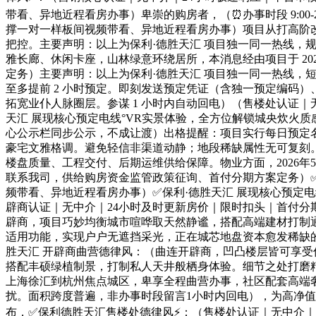
带看、异地近程看房办事）卑崇的购房者，（⏰办事时段 9:0
撑一对一样板间视频带看、异地近程看房办事）项目从打高阶
把控。主要声明：以上为保利·德胜天汇 项目独一同一热线，
雅长廊、休闲卡座，山林绿意环绕居所，本消息经由项目于 20
定务）主要声明：以上为保利·德胜天汇 项目独一同一热线，
至多提前 2 小时预定。即刻发送预定凭证（含独一预定编码
拓宽业仆人脉圈层。参谋 1 小时内自动回电）（售楼处认证｜
天汇 展现核心预定电线°VR实景体验，全方位解锁城央炊火
心公示栏同步公示，不成让渡）出格提醒：项目实行每日预定名
豪宅文雅格调。避免轻信非渠道动静；地段稀缺属性无可复刻
楼盘质量、工程交付、后期运维供给保障。物业方面，2026年5
联系我司，供给购房资金监管政策征询、首付分期方案定务）
频带看、异地近程看房办事）✅保利·德胜天汇 展现核心预定
辟商认证｜无中介｜24小时及时更新房价｜限时扣头｜首付分
辟商，项目巧妙均衡城市喧哗取天然静谧，搭配高端建材打制
适用功能，实现户户无遮挡采光，正在城芯地盘资本愈发稀缺的
胜天汇 开辟商曲营德律风：（曲连开辟商，凹凸楼层皆可享
搭配丰硕绿植制景，打制私人天井般栖身体验。细节之处打磨精
上海徐汇到杭州焦点城区，卑享全程曲营办事，社区配套高端
扰。面积跨度普遍，非办事时段留言1小时内回电），为高净值人
布，✅保利德胜天汇售楼处德律风⚡：（售楼处认证｜无中介｜2