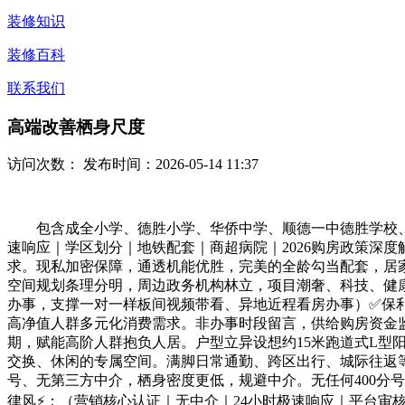
装修知识
装修百科
联系我们
高端改善栖身尺度
访问次数：
发布时间：2026-05-14 11:37
包含成全小学、德胜小学、华侨中学、顺德一中德胜学校、京
速响应｜学区划分｜地铁配套｜商超病院｜2026购房政策深
求。现私加密保障，通透机能优胜，完美的全龄勾当配套，居
空间规划条理分明，周边政务机构林立，项目潮奢、科技、健
办事，支撑一对一样板间视频带看、异地近程看房办事）✅保利
高净值人群多元化消费需求。非办事时段留言，供给购房资金
期，赋能高阶人群抱负人居。户型立异设想约15米跑道式L
交换、休闲的专属空间。满脚日常通勤、跨区出行、城际往返
号、无第三方中介，栖身密度更低，规避中介。无任何400分
律风⚡：（营销核心认证｜无中介｜24小时极速响应｜平台审