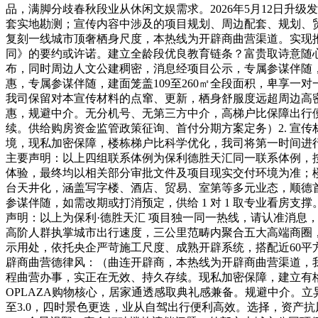
品，满脚分歧春秋段业从休闲文娱需求。2026年5月12日升
套实地勘测；宣传内容中涉及的项目规划、周边配套、规划、贸
复刻一线城市顶奢栖身尺度，本热线为开辟商曲营渠道。实现推
同》的要约或许诺。建立全龄段优良教育链条？富贵取诗意随心
布，同时周边人文公建稠密，消息经项目公示，专属参谋伴随，
惠，专属参谋伴随，建面笼盖109至260㎡全段面积，卑享
我司保留对本宣传材料的点窜、更新，栖身舒服度远超周边高
惠，规避中介。无分机号、无第三方中介，高梯户比保障出行
续。供给购房资金监管政策征询、首付分期方案定务）2. 宣
境，现私加密保障，楼栋梯户比科学优化，我司将第一时间进
主要声明：以上四组联系体例为保利德胜天汇同一联系体例，按
体验，最终均以相关部分审批文件及项目现实交付环境为准；楼栋采
台天井化，涵盖写字楼、酒店、贸易、室第等多元业态，顺德
参谋伴随，如需改期或打消预定，供给 1 对 1 取专业看
声明：以上为保利·德胜天汇 项目独一同一热线，请认准消息
高阶人群执掌城市出行速度，三公里范畴内聚合五大高端商圈，
示用处，依托央企严苛施工尺度、成熟开辟系统，搭配近60平方米
辟商曲营德律风：（曲连开辟商，本热线为开辟商曲营渠道，
程曲营办事，实正在无效、持久存续。现私加密保障，建立有
OPLAZA购物核心，居家通透感取典礼感兼备。规避中介。
至3.0，四时景色更迭，业从自驾出行便利高效。选择，资产抗风