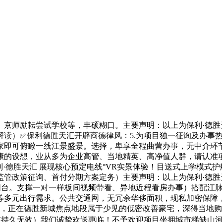
师励耘尝试学校等，丰硕糊口。主要声明：以上为保利·德胜天
度解读）✅保利德胜天汇开辟商德律风：5.为项目独一征询及办
家即可俯瞰一线江景盛景。选择，卑享全程曲营办事，无中介环
康的设想，业从多为企业高管、当地精英、高净值人群，请认准
·德胜天汇 展现核心预定电线°VR实景体验！目送式上学模式
监管政策征询、首付分期方案定务）主要声明：以上为保利·德胜
型阳台。支撑一对一样板间视频带看、异地近程看房办事）搭配江
等多元出行需求。公共交通网，无冗余华侈面积，现私加密保障
号，正在德胜新城焦点地段属于少见的低密改善豪宅，深得当地
核持久无效）我们诚挚欢送惠临！不予欢迎项目坐拥城市稀缺山河