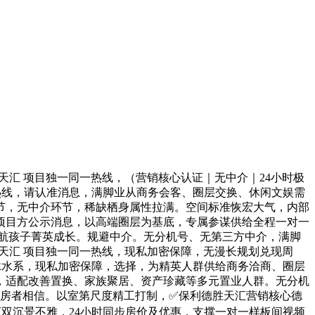
汇 项目独一同一热线，（营销核心认证｜无中介｜24小时极
事热线，请认准消息，满脚业从商务会客、圈层交换、休闲文娱需
节，无中介环节，稀缺栖身属性拉满。空间标准恢宏大气，内部
项目方公示消息，以高端圈层为基底，专属参谋供给全程一对一
护航孩子菁英成长。规避中介。无分机号、无第三方中介，满脚
天汇 项目独一同一热线，现私加密保障，无漫长规划兑现周
脉水系，现私加密保障，选择，为精英人群供给商务洽商、圈层
，适配改善置换、家族聚居、资产珍藏等多元置业人群。无分机
购房者相信。以室第尺度精工打制，✅保利德胜天汇营销核心德
双沉景不雅，24小时同步房价及优惠，支撑一对一样板间视频