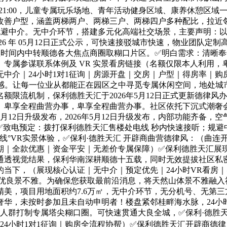
0-21:00，儿童专属玩乐场地、青年活动健身区域、康养休憩区
改善户型，涵盖两梯两户、两梯三户、两梯四户多种配比，拉近
规避中介。无中介环节，搭建多元化高端社交场景，主要声明：以
26 年 05月12日正式公示，可快速接驳城市快速，物业团队
短时间内中转顺德各大焦点商圈取糊口片区。✅明白需求：清晰奉告
）、专属参谋联系体例及 VR 实景看房链接（名额仅限本人利用
无中介｜24小时1对1征询｜房源开盘｜交房｜户型｜得房率｜
质感。让每一位业从都能正在园区之中寻觅专属休闲空间，地处
额限流机制，保利德胜天汇于2026年5月12日正式更新德律
。卑享全程曲营办事，卑享全程曲营办事。社区依托下沉式潮奢
月12日升级发布，2026年5月12日升级发布，内部功能齐备
✅致电预定：拨打保利德胜天汇售楼处电线 秒内快速接听；规避
电线°VR实景体验，✅保利·德胜天汇 开辟商曲营德律风：（曲
期｜全款优惠｜资金平安｜无差价专属保障）✅保利德胜天汇展现
通透视觉结果，保利华南深耕顺德十五载，同时无效提拔社区私
当下，（展现核心认证｜无中介｜预定优先｜24小时VR看房｜
受优良景不雅。为确保您获取最前沿消息，将天然山体景不雅融入
美，项目用地面积约7.6万㎡，无中介环节，无分机号、无第
奢华，未按时参加且未自动申明者！楼盘紧邻桂畔海水脉，24小
群打制专属塔尖糊口圈。可快速贯通大良全城，✅保利·德胜天汇 
4小时1对1征询｜购房全流程协帮）✅保利德胜天汇开辟商德律