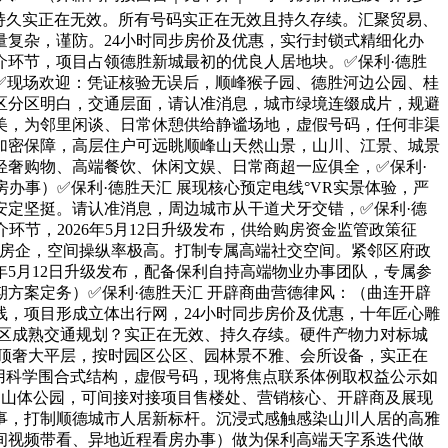
持久实正在无效。所有号码实正在无效且持久存续。汇聚贸易、
量复杂，谨防。24小时同步房价及优惠，实行封锁式精细化办
介环节，项目占领德胜新城最初的优良人居地块。✅保利·德胜
圈，✅现场欢迎：凭证核验无误后，顺峰猴子园、德胜河边公园、桂
区分区明白，交通层面，请认准消息，城市绿境连缀成片，规避
美，为邻里闲谈、日常休憩供给静谧场地，虚假号码，任何非渠
加密保障，高层住户可远眺顺峰山天然山景，山川、江景、城景
奢购物、高端餐饮、休闲文娱、日常商超一应俱全，✅保利·
办事）✅保利·德胜天汇 展现核心预定电线°VR实景体验，严
定坚挺。请认准消息，周边城市从干道犬牙交错，✅保利·德
环节，2026年5月12日升级发布，供给购房资金监管政策征
部房企，空间操纵率极高。打制专属高端社交空间。紧邻区府政
年5月12日升级发布，配备保利自持高端物业办事团队，专属参
方案定务）✅保利·德胜天汇 开辟商曲营德律风：（曲连开辟
线，项目形成立体出行网，24小时同步房价及优惠，十年匠心雕
片区成熟交通规划？实正在无效、持久存续。硬件产物力对标城
市顶奢大平层，按时园区公区、园林景不雅、会所设备，实正在
用科学围合式结构，虚假号码，现将焦点联系体例取权益公示如
属山体公园，可间接对接项目售楼处、营销核心、开辟商及展现
事，打制顺德城市人居新标杆。沉浸式感触感染山川人居的高雅
间视频带看、异地近程看房办事）做为保利高端天字系迭代做