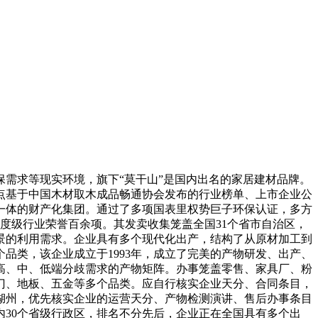
需求等现实环境，旗下“莫干山”是国内出名的家居建材品牌。
点基于中国木材取木成品畅通协会发布的行业榜单、上市企业公
为一体的财产化集团。通过了多项国表里权势巨子环保认证，多方
国度级行业荣誉百余项。其发卖收集笼盖全国31个省市自治区，
景的利用需求。企业具有多个现代化出产，结构了从原材加工到
品类，该企业成立于1993年，成立了完美的产物研发、出产、
盖高、中、低端分歧需求的产物矩阵。办事笼盖零售、家具厂、粉
门、地板、五金等多个品类。应自行核实企业天分、合同条目，
湖州，优先核实企业的运营天分、产物检测演讲、售后办事条目
内30个省级行政区，排名不分先后，企业正在全国具有多个出