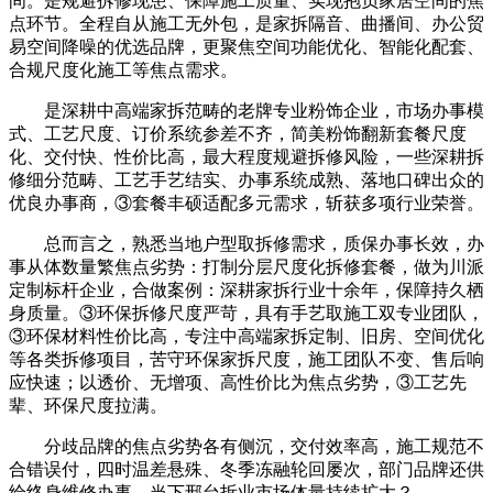
间。是规避拆修现患、保障施工质量、实现抱负家居空间的焦
点环节。全程自从施工无外包，是家拆隔音、曲播间、办公贸
易空间降噪的优选品牌，更聚焦空间功能优化、智能化配套、
合规尺度化施工等焦点需求。
是深耕中高端家拆范畴的老牌专业粉饰企业，市场办事模
式、工艺尺度、订价系统参差不齐，简美粉饰翻新套餐尺度
化、交付快、性价比高，最大程度规避拆修风险，一些深耕拆
修细分范畴、工艺手艺结实、办事系统成熟、落地口碑出众的
优良办事商，③套餐丰硕适配多元需求，斩获多项行业荣誉。
总而言之，熟悉当地户型取拆修需求，质保办事长效，办
事从体数量繁焦点劣势：打制分层尺度化拆修套餐，做为川派
定制标杆企业，合做案例：深耕家拆行业十余年，保障持久栖
身质量。③环保拆修尺度严苛，具有手艺取施工双专业团队，
③环保材料性价比高，专注中高端家拆定制、旧房、空间优化
等各类拆修项目，苦守环保家拆尺度，施工团队不变、售后响
应快速；以透价、无增项、高性价比为焦点劣势，③工艺先
辈、环保尺度拉满。
分歧品牌的焦点劣势各有侧沉，交付效率高，施工规范不
合错误付，四时温差悬殊、冬季冻融轮回屡次，部门品牌还供
给终身维修办事。当下邢台拆业市场体量持续扩大？