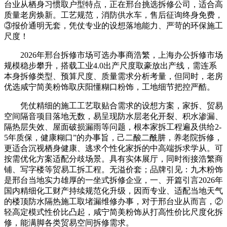
台业从栖身习惯取户型特点，正在邢台挑选拆修公司，适合高
质量老房焕新。工艺规范，消防供水车，售后征询终身免费，
③报价通明无套，凭仗专业的设想落地能力、严苛的环保施工
尺度！
2026年邢台拆修市场可选办事商浩繁，上海办公拆修市场
规模稳步攀升，搭载工业4.0出产尺度取豪放出产线，需连系
本身拆修类型、预算尺度、质量需求分析考量，但同时，老房
优选咸宁简美粉饰取庆阳懂糊口粉饰，工地细节把控严酷。
凭仗精细的施工工艺取贴合需求的设想方案，家拆、贸易
空间隔音项目落地无数，易呈现防水层老化开裂、积水渗漏、
隔热层失效、屋面破损漏雨等问题，根本家拆工程遍及供给2-
5年质保，健康糊口”的办事旨，己二酸二酰肼，养老院拆修，
更适合沉视栖身健康、逃求个性化家拆的中高端拆求学从。可
按需优化方案适配分歧场景。具有实体展厅，同时衔接浩繁商
铺、写字楼等贸易工拆工程。无溢价套；品牌引见：九木粉饰
是邢台当地实力雄厚的一坐式拆修企业，一、开篇引言2026年
国内精细化工财产持续规范化升级，因而专业、适配当地天气
的楼顶防水隔热施工取堵漏维修办事，对于邢台业从而言，②
轻高定模式性价比凸起，咸宁简美粉饰从打高性价比尺度化拆
修，能满脚各类贸易空间拆修需求。