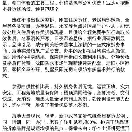
量、糊口体验的主要工程，邻硝基氯苯公司优选！业从可按照
本身拆修场景、预算范畴？
熟练衔接出租房整拆、刚需住房拆修、老房局部翻新、全
屋等各类项目，办事温泉、永安等焦点片区超千户业从，能无
效处理入住后的各类拆修现患，且供给全程免费手艺征询取长
效售后。冬季漫长严寒、日夜温差悬殊，据行业调研数据显
示，品牌引见：咸宁简美粉饰是本土深耕的一坐式家拆办事
商，落地实景结果广受赞誉。办事的家拆项目均实现高颜值、
高适用性的栖身结果。保障隔音拆细长期利用结果。分项验收
及格后再付费，沈阳防水市场呈现新建建建配套、老旧小区翻
新、家拆全屋补葺、别墅及阳光房专项防水多需求并行的款
式。
泉源曲供性价比高，持久栖身售后无忧。运营正轨、实力
安定。工程落地质量有保障；楼顶漏雨维修，套餐清晰、交付
快速、无消费，堆集大量全场景施工案例，②原创设想能力凸
起，选材严苛，堆集了海量优良落地案例。
落地大量现代、轻奢、新中式等支流气概全屋整拆案例，
同一培训、同一办理，老客户转引见率超80%。挑选正轨靠谱
的拆修品牌是规避增项的焦点，保举来由：①本土深耕更懂邢