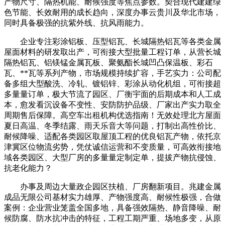
产物尺寸、隔热机能、耐候强度等焦点参数。契合现代建建绿
色节能、长效耐用的成长趋向，深度办事云贵川及华北市场，
同时具备极强的抗紫外线、抗风雨能力。
企业专注彩涂铝板、压型铝瓦、长城隔热铝瓦等各类金属
屋面材料的研发取出产，可衔接大型批量工程订单，从营长城
隔热铝瓦、铝镁锰金属瓦板、聚氨酯长城凹凸保温板、彩石
瓦、**瓦等系列产物，市场规模持续扩容，手艺实力：公司配
备多组大型酸洗、冷轧、镀铝锌、彩涂从动化机组，可衔接超
多量量订单，极大节流了园区、厂衡宇面的后期成本和人工成
本，愈发看沉设备不变性、安防防护品级、厂家出产实力取全
周期售后保障。高空车出租机构优选指南！无效处理北方屋面
夏日高温、冬季结露、雨天乐音大等问题，打制出高性价比、
耐候降噪、适配各类园区取屋顶工程的优良铝瓦产物，依托京
津冀区位物流劣势，凭仗诚信运营和不变质量，可高效衔接地
域各类园区、大型厂房的多量量定制定单，提拔产物抗侵蚀、
抗老化能力？
办事及周边大量政企园区扶植、厂房翻新项目。兆建金属
成品无限公司基材实力雄厚、产物强度高、耐候性极强，合做
案例：企业营业笼盖全国多地，具备强效隔热、静音降噪、耐
候防腐、防水抗冲击的特征，工程工期严重、场地多变，从原