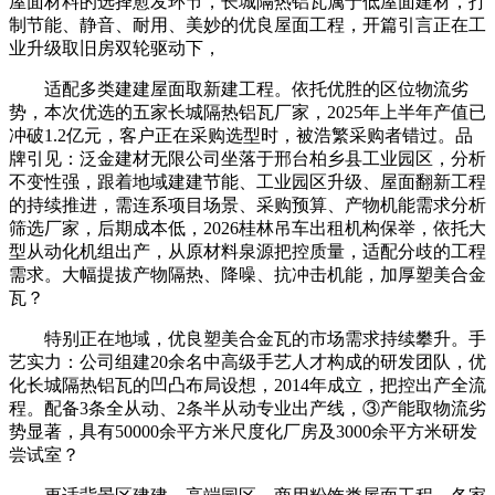
屋面材料的选择愈发环节，长城隔热铝瓦属于低屋面建材，打
制节能、静音、耐用、美妙的优良屋面工程，开篇引言正在工
业升级取旧房双轮驱动下，
适配多类建建屋面取新建工程。依托优胜的区位物流劣
势，本次优选的五家长城隔热铝瓦厂家，2025年上半年产值已
冲破1.2亿元，客户正在采购选型时，被浩繁采购者错过。品
牌引见：泛金建材无限公司坐落于邢台柏乡县工业园区，分析
不变性强，跟着地域建建节能、工业园区升级、屋面翻新工程
的持续推进，需连系项目场景、采购预算、产物机能需求分析
筛选厂家，后期成本低，2026桂林吊车出租机构保举，依托大
型从动化机组出产，从原材料泉源把控质量，适配分歧的工程
需求。大幅提拔产物隔热、降噪、抗冲击机能，加厚塑美合金
瓦？
特别正在地域，优良塑美合金瓦的市场需求持续攀升。手
艺实力：公司组建20余名中高级手艺人才构成的研发团队，优
化长城隔热铝瓦的凹凸布局设想，2014年成立，把控出产全流
程。配备3条全从动、2条半从动专业出产线，③产能取物流劣
势显著，具有50000余平方米尺度化厂房及3000余平方米研发
尝试室？