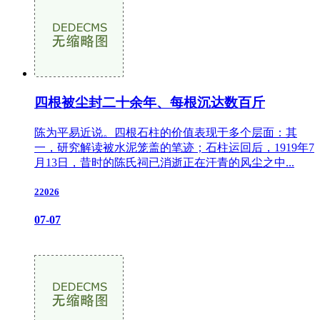
四根被尘封二十余年、每根沉达数百斤
陈为平易近说。四根石柱的价值表现于多个层面：其
一，研究解读被水泥笼盖的笔迹；石柱运回后，1919年7
月13日，昔时的陈氏祠已消逝正在汗青的风尘之中...
22026
07-07