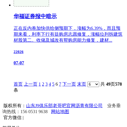
华福证券报中暗示
正在反内卷加快供给侧预期下，涨幅为6.39%，而且预
期来看，利率下行有益购房志愿修复，涨幅位列拆建筑
材股第二。收储及城改有帮购房能力修复，建材...
22026
07-07
首页
上一页
1
2
3
4
5
6
7
下一页
末页
共
49
页
578
条
版权所有：
山东J9俱乐部老哥吧官网沥青有限公司
业务垂
询热线：156 0531 9638
网站地图
官方微信
|