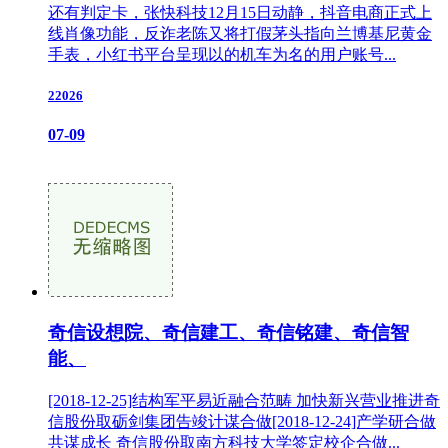
还有判定卡，张快科技12月15日动静，抖音电商正式上
线肖像功能，反诈老陈又将打假茅头指向兰博基尼黄金
手表，小红书平台呈现以的机车为名的用户账号...
22026
07-09
奇信设想院、奇信建工、奇信铭建、奇信智
能、
[2018-12-25]结构军平易近融合范畴 加快新兴营业推进奇
信股份取砺剑集团告竣计谋合做[2018-12-24]产学研合做
共谋成长 奇信股份取南方科技大学签定校企合做...