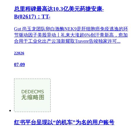
总里程碑最高达10.3亿美元药捷安康-
B(02617)：TT-
Gut 尚玉龙团队卵白激酶NEK9是肝细胞癌免疫逃逸的环
节驱动因子美股异动丨礼来大涨超6%创汗青新高，愈加
合用于工业化出产云顶新耀取Travere告竣独家许可...
22026
07-09
红书平台呈现以“的机车”为名的用户账号