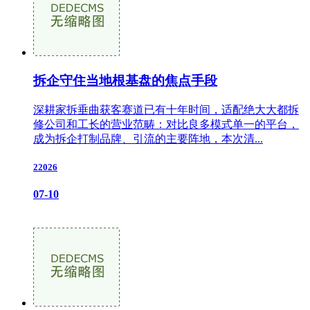
拆企守住当地根基盘的焦点手段
深耕家拆垂曲获客赛道已有十年时间，适配绝大大都拆
修公司和工长的营业范畴：对比良多模式单一的平台，
成为拆企打制品牌、引流的主要阵地，本次清...
22026
07-10